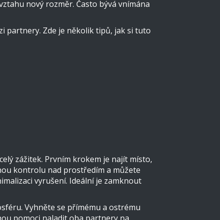
 vztahu nový rozměr. Často bývá vnímána
artnery. Zde je několik tipů, jak si tuto
elý zážitek. Prvním krokem je najít místo,
plnou kontrolu nad prostředím a můžete
imalizaci vyrušení. Ideální je zamknout
tmosféru. Vyhněte se přímému a ostrému
ohou pomoci naladit oba partnery na