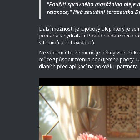
"Použití správného masážního oleje m
relaxace," říká sexuální terapeutka 
Další možností je jojobový olej, který je ve
pomáhá s hydratací. Pokud hledáte něco e
vitamínů a antioxidantů.
Nezapomeňte, že méně je někdy více. Pokud 
může způsobit tření a nepříjemné pocity. D
dlaních před aplikací na pokožku partnera, 