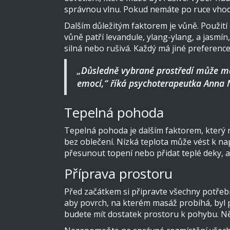
správnou vlnu. Pokud nemáte po ruce vhodn
Dalším důležitým faktorem je vůně. Použití
vůně patří levandule, ylang-ylang, a jasmín,
silná nebo rušivá. Každý má jiné preferenc
„Důsledně vybrané prostředí může m
emocí,“ říká psychoterapeutka Anna 
Tepelná pohoda
Tepelná pohoda je dalším faktorem, který n
bez oblečení. Nízká teplota může vést k na
přesunout topení nebo přidat teplé deky, a
Příprava prostoru
Před začátkem si připravte všechny potřebn
aby povrch, na kterém masáž probíhá, byl 
budete mít dostatek prostoru k pohybu. Něk