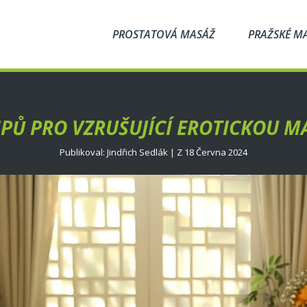
PROSTATOVÁ MASÁŽ
PRAŽSKÉ M
IPŮ PRO VZRUŠUJÍCÍ EROTICKOU M
Publikoval: Jindřich Sedlák | Z 18 Června 2024