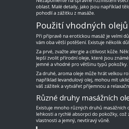
Nezapomeňte na správné rozmístění všech 
oblast. Malé detaily, jako jsou například
pohodlí a zážitku z masáže.
Použití vhodných olejů
Při přípravě na erotickou masáž je velmi dů
vám oba větší potěšení. Existuje několik důl
Za prvé, zvažte alergie a citlivost kůže. 
lepší zvolit přírodní oleje, které jsou zná
jemné a vhodné pro většinu typů pokožky.
Za druhé, aroma oleje může hrát velkou roli
například levandulový olej, mohou mít uklid
váš zážitek a vytvářet příjemnou a relaxačn
Různé druhy masážních ole
Existuje mnoho různých druhů masážních ole
lehkosti a rychlé absorpci do pokožky, což
vlastnosti a jemný, nevtíravý vůně.