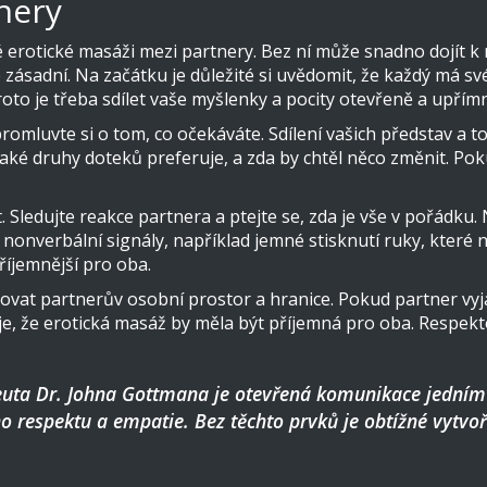
nery
 erotické masáži mezi partnery. Bez ní může snadno dojít 
e zásadní. Na začátku je důležité si uvědomit, že každý má sv
to je třeba sdílet vaše myšlenky a pocity otevřeně a upřím
romluvte si o tom, co očekáváte. Sdílení vašich představ a
 jaké druhy doteků preferuje, a zda by chtěl něco změnit. P
ledujte reakce partnera a ptejte se, zda je vše v pořádku
nonverbální signály, například jemné stisknutí ruky, které
říjemnější pro oba.
tovat partnerův osobní prostor a hranice. Pokud partner vyj
 je, že erotická masáž by měla být příjemná pro oba. Respek
euta Dr. Johna Gottmana je otevřená komunikace jedním 
o respektu a empatie. Bez těchto prvků je obtížné vytvo