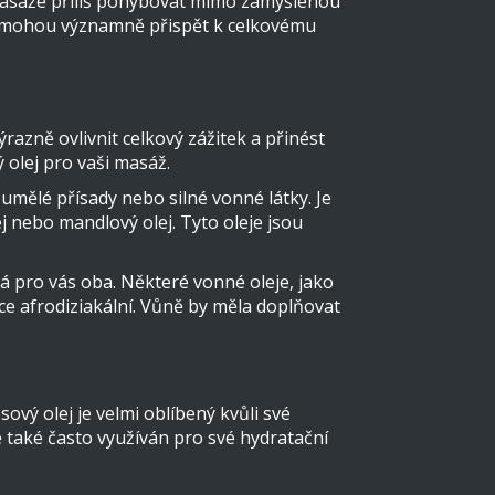
masáže příliš pohybovat mimo zamýšlenou
a, mohou významně přispět k celkovému
razně ovlivnit celkový zážitek a přinést
ý olej pro vaši masáž.
umělé přísady nebo silné vonné látky. Je
j nebo mandlový olej. Tyto oleje jsou
ná pro vás oba. Některé vonné oleje, jako
oce afrodiziakální. Vůně by měla doplňovat
vý olej je velmi oblíbený kvůli své
e také často využíván pro své hydratační