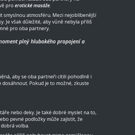
ávě pro
erotické masáže
.
it smyslnou atmosféru. Mezi nejoblíbenější
. Je však důležité, aby vůně nebyla příliš
emné pro oba partnery.
moment plný hlubokého propojení a
á, aby se oba partneři cítili pohodlně i
me dosáhnout. Pokud je to možné, zkuste
táře nebo deky. Je také dobré myslet na to,
ebo pevné podložky může zajistit, že
 dobrá volba.