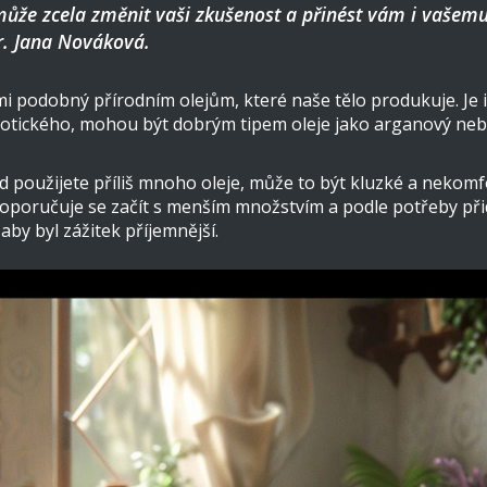
ůže zcela změnit vaši zkušenost a přinést vám i vašemu p
Dr. Jana Nováková.
lmi podobný přírodním olejům, které naše tělo produkuje. Je i
xotického, mohou být dobrým tipem oleje jako arganový ne
použijete příliš mnoho oleje, může to být kluzké a nekomfor
oporučuje se začít s menším množstvím a podle potřeby přidá
aby byl zážitek příjemnější.