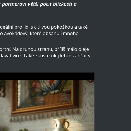
artnerovi větší pocit blízkosti a
deální pro lidi s citlivou pokožkou a také
bo avokádový, které obsahují mnoho
tní. Na druhou stranu, příliš málo oleje
vat více. Také zkuste olej lehce zahřát v