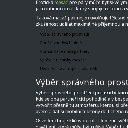
Erotická
masáž
pro páry může být skvělým 
jako intimní rituál, který spojuje relaxaci a 
Taková masáž pak nejen uvolňuje tělesné nap
zkušenost udělat maximálně příjemnou a 
Výběr správného prostředí
Použití vhodných olejů
Komunikace mezi partnery
Správné techniky masáže
Uvolněte se a užijte si okamžik
Výběr správného prost
Výběr správného prostředí pro
erotickou
kde se oba partneři cítí pohodlně a v bezp
vytvořit přesně tu atmosféru, kterou si přej
dveře a dát si mobilní telefony do tichého r
Osvětlení hraje klíčovou roli. Tlumené sv
osvětlení, které může být rušivé. Výběr hu