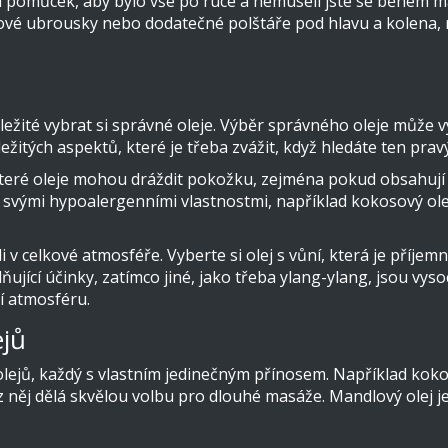
pomůcek, aby bylo vše po ruce a nemuseli jste se během 
 tělové ubrousky nebo dodatečné polštáře pod hlavu a kolen
ležité vybrat si správné oleje. Výběr správného oleje může vý
ežitých aspektů, které je třeba zvážit, když hledáte ten prav
Některé oleje mohou dráždit pokožku, zejména pokud obsahují 
mé svými hypoalergenními vlastnostmi, například kokosový ole
 v celkové atmosféře. Vyberte si olej s vůní, která je příjem
ňující účinky, zatímco jiné, jako třeba ylang-ylang, jsou vys
í atmosféru.
jů
jů, každý s vlastním jedinečným přínosem. Například kokoso
 z něj dělá skvělou volbu pro dlouhé masáže. Mandlový olej j