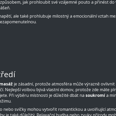
způsobem, jak prohloubit své vzájemné pouto a přinést do
vášeň.
ětí, ale také prohlubuje milostný a emocionální vztah mezi p
nezapomenutelnou.
ředí
 masáž
je zásadní, protože atmosféra může výrazně ovlivnit c
ečí. Nejlepší volbou bývá vlastní domov, protože zde máte 
ete. Při výběru místnosti je důležité dbát na
soukromí
a min
ežimu.
ětlo nebo svíčky mohou vytvořit romantickou a uvolňující a
dby je také důležitý. Relaxační hudba nebo zvuky přírody m