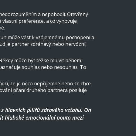
k nedorozuměním a nepohodlí. Otevřený
é vlastní preference, a co vyhovuje
ně.
 touh může vést k vzájemnému pochopení a
okud je partner zdráhavý nebo nervózní,
. Někdy může být těžké mluvit během
 naznačuje souhlas nebo nesouhlas. To
ádří, že je něco nepříjemné nebo že chce
tování přání druhého partnera posiluje
z hlavních pilířů zdravého vztahu. On
řit hluboké emocionální pouto mezi