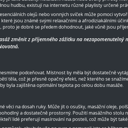
ou hudbu, existují na internetu různé playlisty určené pr
 esenciálních olejů nebo vonných svíček může pomoci vytvoř
 které jsou známé svými relaxačními a afrodiziakálními účinky
e, proto je dobré se předem dohodnout, jaké vůně jsou příj
asáž změnit z příjemného zážitku na nezapomenutelný 
Novotná.
esmíme podceňovat. Místnost by měla být dostatečně vytápěn
pětí těla, což je přesně opačný efekt, než kterého se snaží
by byla zajištěna optimální teplota po celou dobu masáže.
é věci na dosah ruky. Může jít o osušky, masážní oleje, polš
pohodlný a dostatečně prostorný. Použití masážního stolu n
teří lidé preferují masírování na posteli, což může být také