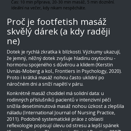
Čas: 10 min příprava, 20-30 min masáž, 5 min doznění.
Ideální na večer, kdy nikam nespěcháte.
Proč je footfetish masáž
skvělý dárek (a kdy raději
ne)
Dotek je rychlá zkratka k blízkosti. Výzkumy ukazují,
že jemný, něžný dotek zvyšuje hladinu oxytocinu -
hormonu spojeného s důvěrou a klidem (Kerstin
Uvnäs-Moberg a kol., Frontiers in Psychology, 2020).
Proto i krátká masáž nohou často uklidní po
náročném dni a sníží napětí v páru.
Konkrétně masáž chodidel má solidní data: u
rodinných příslušníků pacientů v intenzivní péči
snížila desetiminutová masáž nohou úzkost a zlepšila
náladu (International Journal of Nursing Practice,
2011). Podobně systematické práce z oblasti
reflexologie popisují úlevu od stresu a lepší spánek