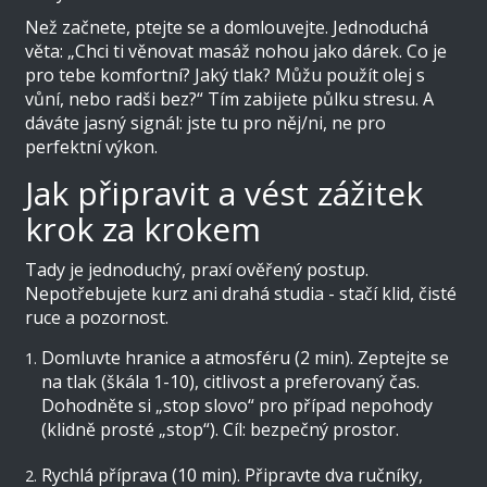
Než začnete, ptejte se a domlouvejte. Jednoduchá
věta: „Chci ti věnovat masáž nohou jako dárek. Co je
pro tebe komfortní? Jaký tlak? Můžu použít olej s
vůní, nebo radši bez?“ Tím zabijete půlku stresu. A
dáváte jasný signál: jste tu pro něj/ni, ne pro
perfektní výkon.
Jak připravit a vést zážitek
krok za krokem
Tady je jednoduchý, praxí ověřený postup.
Nepotřebujete kurz ani drahá studia - stačí klid, čisté
ruce a pozornost.
Domluvte hranice a atmosféru (2 min). Zeptejte se
na tlak (škála 1-10), citlivost a preferovaný čas.
Dohodněte si „stop slovo“ pro případ nepohody
(klidně prosté „stop“). Cíl: bezpečný prostor.
Rychlá příprava (10 min). Připravte dva ručníky,