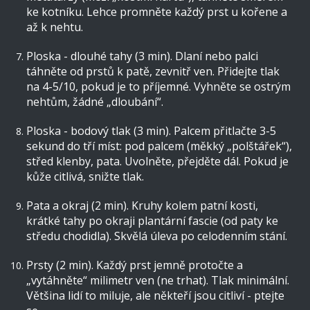
ke kotníku. Lehce promněte každý prst u kořene a
až k nehtu.
Ploska - dlouhé tahy (3 min). Dlaní nebo palci
táhněte od prstů k patě, zevnitř ven. Přidejte tlak
na 4-5/10, pokud je to příjemné. Vyhněte se ostrým
nehtům, žádné „dloubání“.
Ploska - bodový tlak (3 min). Palcem přitlačte 3-5
sekund do tří míst: pod palcem (měkký „polštářek“),
střed klenby, pata. Uvolněte, přejděte dál. Pokud je
kůže citlivá, snižte tlak.
Pata a okraj (2 min). Kruhy kolem patní kosti,
krátké tahy po okraji plantární fascie (od paty ke
středu chodidla). Skvělá úleva po celodenním stání.
Prsty (2 min). Každý prst jemně protočte a
„vytáhněte“ milimetr ven (ne trhat). Tlak minimální.
Většina lidí to miluje, ale někteří jsou citliví - ptejte