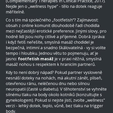
(Complementary Therapies in Clinical Practice, 2017).
Nejde jen o „wellness hype“ - tělo na dotek reaguje
měřitelně.
Co s tím má společného „footfetish“? Zajímavost:
obsah z online komunit dlouhodobě řadí chodidla
mezi nejčastější erotické preference. Jinými slovy, pro
hodně lidí jsou nohy citlivé a příjemné. Dobrá zpráva:
i když fetiš neřešíte, smyslná masáž chodidel je
bezpečná, intimní a snadno škálovatelná - vy si volíte
tempo i hloubku. Jednou větu to pojmenuju, ať je
jasno:
footfetish masáž
je v praxi něžná, smyslná
masáž nohou s respektem k hranicím partnerů.
Kdy to není dobrý nápad? Pokud partner vysloveně
nesnáší doteky na nohách, má akutní zánět, plíseň,
otevřenou ránu, neléčenou dnu nebo silnou
neuropatii (časté u diabetu). V těhotenství se vyhněte
silnému tlaku na body okolo kotníků (konzultujte s
gynekologem). Pokud si nejste jistí, zvolte „wellness“
verzi - lehký dotek, teplo, vůně, bez tlaku na trigger
body.