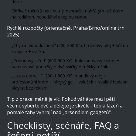
dotek.
Ohřívač ručníků není nutný; nahraďte nahřátým ručníkem
na radiátoru nebo láhví s teplou vodou.
Rychlé rozpočty (orientačně, Praha/Brno/online trh
2025):
„Chytrá jednoduchost“ (200-300 Kč): hroznový olej + sůl do
koupele + svíčka.
„Pohodový střed“ (600-900 Kč): frakcionovaný kokos +
bambusové ponožky + dvě svíčky + měkký ručník.
„Luxus doma“ (1 200-1 800 Kč): mandlový olej +
profesionální krém + hřejivý gel + váleček + kvalitní hudební
playlist bez reklam.
Tip z praxe: méně je víc. Pokud váháte mezi pěti
věcmi, vyberte dvě a dělejte je skvěle - teplá lázeň a
pomalé tahy vyhrají nad „arsenálem gadgetů“.
Checklisty, scénáře, FAQ a
řešení potíží