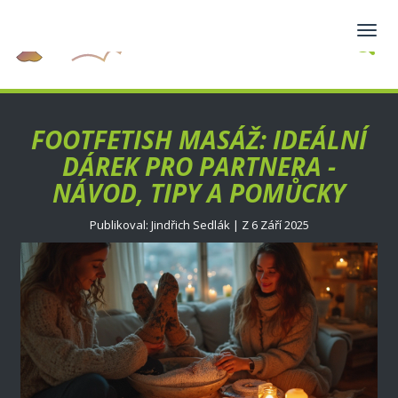
Zobra
navig
FOOTFETISH MASÁŽ: IDEÁLNÍ
DÁREK PRO PARTNERA -
NÁVOD, TIPY A POMŮCKY
Publikoval: Jindřich Sedlák | Z 6 Září 2025