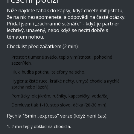
Níže najdete tahák do kapsy, když chcete mít jistotu,
že na nic nezapomenete, a odpovědi na časté otázky.
Přidal jsem i „záchranné scénáře“ - když je partner
lechtivý, unavený, nebo když se necítí dobře s
tématem nohou.
Checklist před začátkem (2 min):
Prostor: tlumené světlo, teplo v místnosti, pohodlné
sezení/leh.
Hluk: hudba potichu, telefony na ticho.
Hygiena: čisté ruce, krátké nehty, umytá chodidla (rychlá
sprcha nebo lázeň).
Pomůcky: olej/krém, ručníky, kapesníčky, voda/čaj.
Domluva: tlak 1-10, stop slovo, délka (20-30 min).
Rychlá 15min „express“ verze (když není čas):
2 min teplý obklad na chodidla.