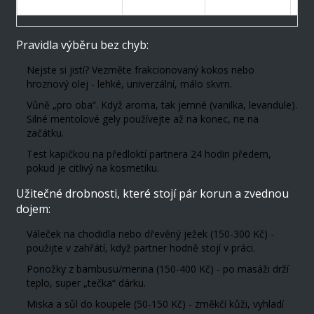
až na závěr
citlivosti
Pravidla výběru bez chyb:
Nejste si jistí? Vezměte frakcionovaný kokos nebo
hroznový olej - lehké, univerzální, málo skvrn.
Vůně „pro oba“. Když aroma, tak jemné (vanilka, levandule).
Silné mentolové gely používejte až na konec, ne na
začátku.
Test kapičkou na předloktí partnera 24 hodin předem,
pokud je citlivý na kosmetiku.
Užitečné drobnosti, které stojí pár korun a zvednou
dojem:
Váleček na chodidla nebo dřevěný ježek (150-300 Kč) -
použijte v zahřátí, když partner hodně stojí v práci.
Ponožky z bambusu/merina (150-400 Kč) - po masáži drží
teplo, super „tečka“ dárku.
Miska a sůl do koupele (50-150 Kč) - změkčí kůži, vyhladí