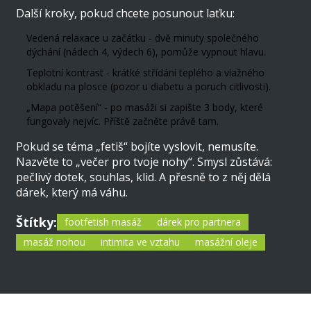
Další kroky, pokud chcete posunout laťku:
Vedená relaxace u začátku - dvě minuty společného
dýchání (nádech 4, výdech 6), pomůže vypnout hlavu.
Teplotní kontrast - krátké střídání teplého a vlažného
obkladu na plosce (pozor u diabetu a poruch citlivosti).
„Mapa potěšení“ - po masáži si zapište 3 body, které
fungovaly nejvíc. Příště začněte právě tam.
Pokud se téma „fetiš“ bojíte vyslovit, nemusíte.
Nazvěte to „večer pro tvoje nohy“. Smysl zůstává:
pečlivý dotek, souhlas, klid. A přesně to z něj dělá
dárek, který má váhu.
Štítky:
footfetish masáž
dárek pro partnera
masáž nohou
intimita ve vztahu
masážní oleje