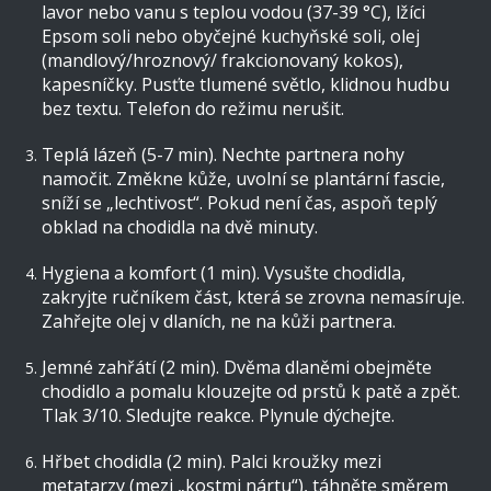
lavor nebo vanu s teplou vodou (37-39 °C), lžíci
Epsom soli nebo obyčejné kuchyňské soli, olej
(mandlový/hroznový/ frakcionovaný kokos),
kapesníčky. Pusťte tlumené světlo, klidnou hudbu
bez textu. Telefon do režimu nerušit.
Teplá lázeň (5-7 min). Nechte partnera nohy
namočit. Změkne kůže, uvolní se plantární fascie,
sníží se „lechtivost“. Pokud není čas, aspoň teplý
obklad na chodidla na dvě minuty.
Hygiena a komfort (1 min). Vysušte chodidla,
zakryjte ručníkem část, která se zrovna nemasíruje.
Zahřejte olej v dlaních, ne na kůži partnera.
Jemné zahřátí (2 min). Dvěma dlaněmi obejměte
chodidlo a pomalu klouzejte od prstů k patě a zpět.
Tlak 3/10. Sledujte reakce. Plynule dýchejte.
Hřbet chodidla (2 min). Palci kroužky mezi
metatarzy (mezi „kostmi nártu“), táhněte směrem