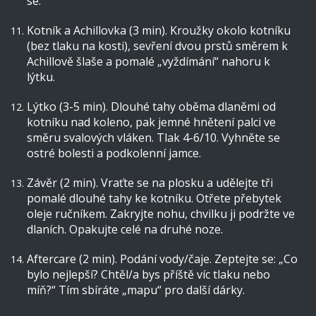
se.
Kotník a Achillovka (3 min). Kroužky okolo kotníku
(bez tlaku na kosti), sevření dvou prstů směrem k
Achillově šlaše a pomalé „vyždímání“ nahoru k
lýtku.
Lýtko (3-5 min). Dlouhé tahy oběma dlaněmi od
kotníku nad koleno, pak jemné hnětení palci ve
směru svalových vláken. Tlak 4-6/10. Vyhněte se
ostré bolesti a podkolenní jamce.
Závěr (2 min). Vraťte se na plosku a udělejte tři
pomalé dlouhé tahy ke kotníku. Otřete přebytek
oleje ručníkem. Zakryjte nohu, chvilku ji podržte ve
dlaních. Opakujte celé na druhé noze.
Aftercare (2 min). Podání vody/čaje. Zeptejte se: „Co
bylo nejlepší? Chtěl/a bys příště víc tlaku nebo
míň?“ Tím sbíráte „mapu“ pro další dárky.