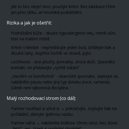
Jde to bez oleje? Ano, použijte krém. Bez lubrikace třete
jen přes látku, ať nevzniká podráždění.
Rizika a jak je ošetřit:
Podráždění kůže - zkuste hypoalergenní olej, méně vůní,
test na malém místě.
Křeče v klenbě - nepřetěžujte jeden bod, střídejte tlak a
dlouhé tahy, doplňte hořčík ve stravě, pijte.
Lechtivost - více plochy, pomaleji, shora dolů. Zpevněte
kontakt, ne přidávejte „rychlé ťukání“.
„Necítím se komfortně“ - okamžitě zpomalte, zeptejte se,
nabídněte pauzu nebo jiný typ doteku (ruce, ramena).
Dárek není výkonová disciplína.
Malý rozhodovací strom (co dál):
Partner souhlasí a užívá si → pokračujte, zvyšujte tlak na
požádání, sbírejte zpětnou vazbu.
Partner váhá → nabídněte krátkou 10min verzi, bez slova
„fetiš“, jen „lázeň + uvolnění chodidel“.