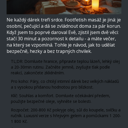
Ne každý dárek trefí srdce. Footfetish masáž je jiná: je
osobní, pečující a dá se zvládnout doma za pár korun.
Když jsem to poprvé daroval Evě, zjistil jsem dvě věci:
stačí 30 minut a pozornost k detailu - a máte večer,
na který se vzpomíná. Tohle je návod, jak to udělat
bezpečně, hezky a bez trapných chvilek.
TL;DR: Domluvte hranice, připravte teplou lázeň, lehký olej
a 20-30min rutinu. Začněte jemně, zvyšujte tlak podle
reakcí, zakončete zklidněním.
Pro koho: Páry, co chtějí intimní dárek bez velkých nákladů
a s vysokou přidanou hodnotou pro blízkost.
Klíč: Souhlas a komfort. Domluvte očekávání předem,
použijte bezpečné oleje, vyhněte se bolesti.
Rozpočet: 200-800 Kč pokryje olej, sůl do koupele, svíčku a
ručník. Luxusní verze s hřejivým gelem a pomůckami 1 200-
1 800 Kč.