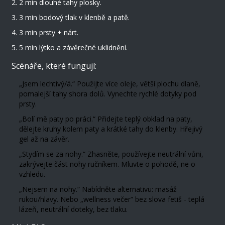
2 min dlouhé tahy plosky.
3 min bodový tlak v klenbě a patě.
3 min prsty + nárt.
5 min lýtko a závěrečné uklidnění.
Scénáře, které fungují:
„Jsem lechtivý/á.“ Použijte více oleje, větší plochu dlaně,
pomalejší tahy shora dolů. Vynechte rychlé dotyky pod
prsty.
„Bolí mě paty po práci.“ Přidejte teplý obklad na paty,
dělejte kruhy kolem paty a krátké tahy do klenby. Hřejivý
gel až na závěr.
„Stydím se za nohy.“ Zhasněte, používejte neutrální vůni,
zakrývejte část nohy ručníkem. Mluvte o pohodě, ne o
vzhledu.
„Nejsem na nohy.“ Nabídněte alternativu: masáž
rukou/hlavy. Nebo „wellness večer“ bez slova fetiš - teplá
lázeň, neutrální doteky, bez tlaku.