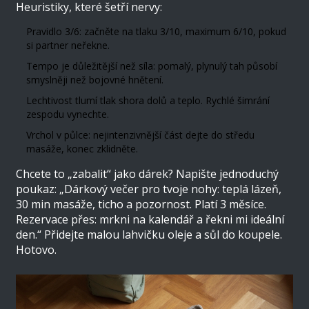
Heuristiky, které šetří nervy:
Pravidlo 3/6: začněte na tlaku 3/10, maximum 6/10, pokud
si partner neřekne.
Tempo je důležitější než síla: pomalý, plynulý tah působí
smyslněji než bojovné hnětení.
Lechtivost tlumí tlak shora dolů a teplo. Rychlé šimrání
zespodu vynechte.
Vrchol v půlce: nejintenzivnější část dejte do středu
masáže, konec zklidněte.
Chcete to „zabalit“ jako dárek? Napište jednoduchý
poukaz: „Dárkový večer pro tvoje nohy: teplá lázeň,
30 min masáže, ticho a pozornost. Platí 3 měsíce.
Rezervace přes: mrkni na kalendář a řekni mi ideální
den.“ Přidejte malou lahvičku oleje a sůl do koupele.
Hotovo.