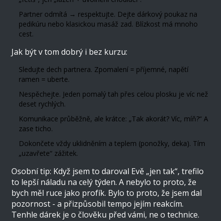
Partner odmítá → respektujte. Dejte dárkový poukaz na
pedikúru nebo klasickou masáž zad. Blízkost má mnoho
cest.
Jak být v tom dobrý i bez kurzu:
Sledujte dech partnera. Zpomalení = příjemné, napětí
ramen = uberte.
Nespěchejte. Jeden pomalý tah přes celou plosku je víc než
deset rychlých.
Komunikace průběžně, ale krátce: „Tak akorát? Víc, míň?“ A
zase ticho.
Dokončete vždy uklidněním a teplem (ponožky, deka). Tím
„uzavřete“ zážitek.
Osobní tip: Když jsem to daroval Evě „jen tak“, trefilo
to lepší náladu na celý týden. A nebylo to proto, že
bych měl ruce jako profík. Bylo to proto, že jsem dal
pozornost - a přizpůsobil tempo jejím reakcím.
Tenhle dárek je o člověku před vámi, ne o technice.