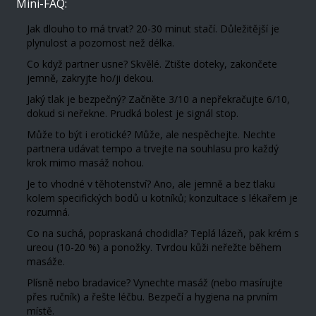
Mini-FAQ:
Jak dlouho to má trvat? 20-30 minut stačí. Důležitější je
plynulost a pozornost než délka.
Co když partner usne? Skvělé. Ztište doteky, zakončete
jemně, zakryjte ho/ji dekou.
Jaký tlak je bezpečný? Začněte 3/10 a nepřekračujte 6/10,
dokud si neřekne. Prudká bolest je signál stop.
Může to být i erotické? Může, ale nespěchejte. Nechte
partnera udávat tempo a trvejte na souhlasu pro každý
krok mimo masáž nohou.
Je to vhodné v těhotenství? Ano, ale jemně a bez tlaku
kolem specifických bodů u kotníků; konzultace s lékařem je
rozumná.
Co na suchá, popraskaná chodidla? Teplá lázeň, pak krém s
ureou (10-20 %) a ponožky. Tvrdou kůži neřežte během
masáže.
Plísně nebo bradavice? Vynechte masáž (nebo masírujte
přes ručník) a řešte léčbu. Bezpečí a hygiena na prvním
místě.