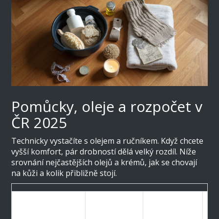
Pomůcky, oleje a rozpočet v
ČR 2025
Technicky vystačíte s olejem a ručníkem. Když chcete
vyšší komfort, pár drobností dělá velký rozdíl. Níže
srovnání nejčastějších olejů a krémů, jak se chovají
na kůži a kolik přibližně stojí.
Vlastnosti
Vůně/
Produkt
Sk
při masáži
alergie