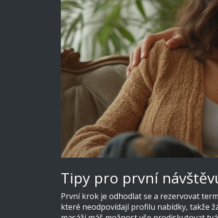
Tipy pro první návštěv
První krok je odhodlat se a rezervovat term
které neodpovídají profilu nabídky, takže ž
masáží máš možnost vše prodiskutovat tváří 