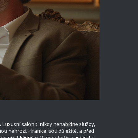
. Luxusní salón ti nikdy nenabídne služby,
nou nehrozí. Hranice jsou důležité, a před
 přijít klidně o 10 minut dřív a vybírat si