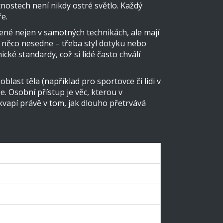
tnostech není nikdy ostré světlo. Každý
e.
lené nejen v samotných technikách, ale mají
 ti něco nesedne – třeba styl dotyku nebo
ké standardy, což si lidé často chválí
ast těla (například pro sportovce či lidi v
be. Osobní přístup je věc, kterou v
kvapí právě v tom, jak dlouho přetrvává
n
ízení, obvyklé vybavení
eje, většinou chemické
ně empatie