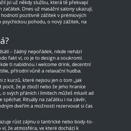
il jsi už někdy službu, která tě překvapí
jen začátek. Dnes už masážní salony ukazují,
 hodnotí pozitivně zážitek v prémiových
 o psychickou pohodu, o nový zážitek, na
rá?
edsálí – žádný nepořádek, nikde nehází
o fakt ví, co je to design a soukromí.
de ti nabídnou i welcome drink, decentní
ilie, přírodní vůně a relaxační hudba.
i z kurzů, které nejsou jen o tom „jak
 pocit, že je zboží nebo že jeho hranice
, o svých přáních i limitech můžeš mluvit ad
spěchat. Rituály na začátku i na závěr,
ledným dveřím a možnosti rezervovat si čas
kazuje růst zájmu o tantrické nebo body-to-
 ví, že atmosféra, ve které dochází k