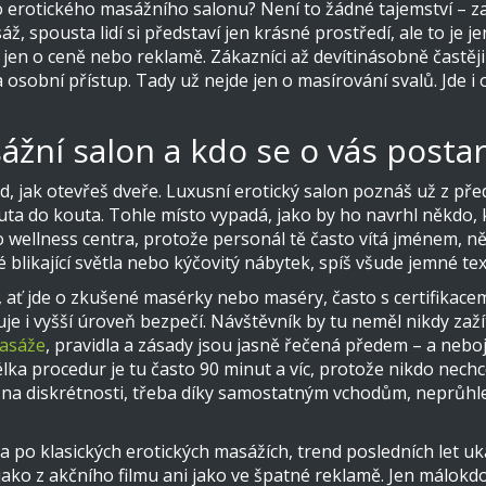
 erotického masážního salonu? Není to žádné tajemství – zaž
sáž, spousta lidí si představí jen krásné prostředí, ale to je 
 jen o ceně nebo reklamě. Zákazníci až devítinásobně častěji
a osobní přístup. Tady už nejde jen o masírování svalů. Jde i
ážní salon a kdo se o vás posta
ned, jak otevřeš dveře. Luxusní erotický salon poznáš už z př
ta do kouta. Tohle místo vypadá, jako by ho navrhl někdo, kd
ellness centra, protože personál tě často vítá jménem, něk
blikající světla nebo kýčovitý nábytek, spíš všude jemné text
 ať jde o zkušené masérky nebo maséry, často s certifikacem
je i vyšší úroveň bezpečí. Návštěvník by tu neměl nikdy zažít
asáže
, pravidla a zásady jsou jasně řečená předem – a neboj
a procedur je tu často 90 minut a víc, protože nikdo nechce 
ají na diskrétnosti, třeba díky samostatným vchodům, neprůh
ka po klasických erotických masážích, trend posledních let u
 jako z akčního filmu ani jako ve špatné reklamě. Jen málokdo