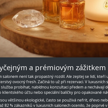
obyčejným a prémiovým zážitkem
alonem není tak propastný rozdíl. Ale zeptej se lidí, kteří už 
stvý ovocný fresh. Začíná to už při rezervaci. V luxusních 
služba probíhat, nabídnou konzultaci předem a nechávají do
o klientského účtu nebo speciální balíčky pro opakované ná
 jsou většinou ekologické, často se používá nefrit, dřevo neb
ž 82 % zákazníků v luxusních salonech ocenilo, že poprvé v ž