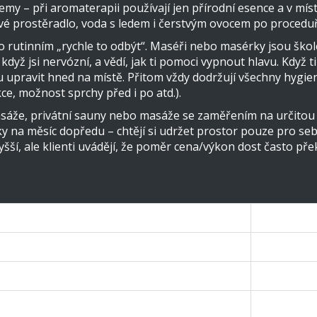
my – při aromaterapii používají jen přírodní esence a v mís
ové prostěradlo, voda s ledem i čerstvým ovocem po proceduř
 o rutinním „rychle to odbýt“. Maséři nebo masérky jsou ško
 když jsi nervózní, a vědí, jak ti pomoci vypnout hlavu. Když
upravit hned na místě. Přitom vždy dodržují všechny hygienic
ce, možnost sprchy před i po atd.).
sáže, privátní sauny nebo masáže se zaměřením na určitou obl
líčky na měsíc dopředu – chtějí si udržet prostor pouze pro se
šší, ale klienti uvádějí, že poměr cena/výkon dost často pře
sní salon
Běžný salo
ový design, kvalitní materiály
Základní zař
hypoalergenní, vonné esence
Klasické ol
iduální, osobní konzultace
Rutinní, mé