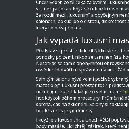
Chceš vědět, co tě čeká za dveřmi luxusního
víc, než jsi čekal? Když se řekne luxusní ma
že rozdíl mezi „luxusním“ a obyčejným není
salonech, pokud jde o čistotu, diskrétnost 
který se nezapomíná.
Jak vypadá luxusní mas
Představ si prostor, kde cítíš klid skoro h
ponožky po zemi, nikdo se tam neplíží z kou
Nesetkáš se tam s anonymitou obrovského w
osvětlení dotváří tu správnou náladu. Žádné 
Sám tým salonu bývá velmi pečlivě vybraný,
mazat olej“. Luxusní prostor totiž představu
někdo ignoruje. I když jde o velmi intimní
m
hoc kdykoli během procedury. Průměrná délk
sprcha, čas na zklidnění. Salony si zaklád
bez křížení s jinými klienty.
I když je v luxusních salonech větší poptáv
body masáže. Lidi chtějí zážitek, který není