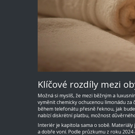
Klíčové rozdíly mezi 
Možná si myslíš, že mezi běžným a luxusním s
vyměnit chemicky ochucenou limonádu za čer
během telefonátu přesně řeknou, jak bude 
nabízí diskrétní platbu, možnost důvěrnéh
Interiér je kapitola sama o sobě. Materiály
a dobře voní. Podle průzkumu z roku 2024 a