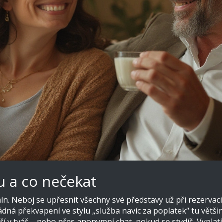
u a co nečekat
ín. Neboj se upřesnit všechny své představy už při rezervaci
ádná překvapení ve stylu „služba navíc za poplatek“ tu větši
v tvář – nebo přes anonymní chat, pokud se stydíš. Vyplatí se