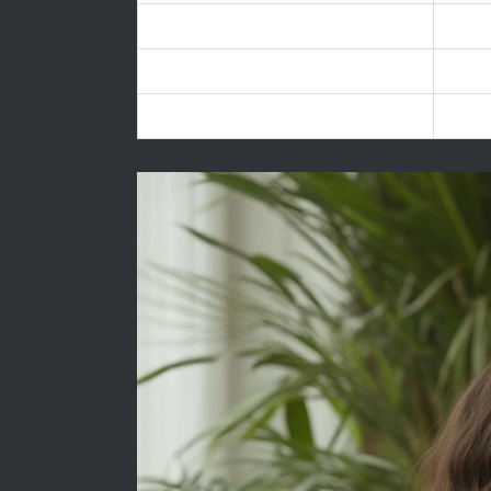
Diskrétnost
Samos
Délka a průběh masáží
Rituá
Cena
Vyšší,