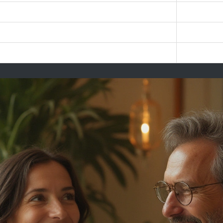
tatné vchody, anonymita
Častěji fron
ly, čas pro relaxaci, žádný spěch
Masáž na ča
 ale odpovídající zážitku
Nižší, čast