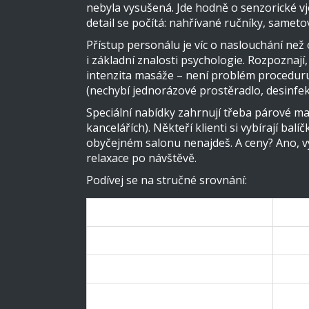
nebyla vysušená. Jde hodně o senzorické vje
detail se počítá: nahřívané ručníky, samet
Přístup personálu je víc o naslouchání než
i základní znalosti psychologie. Rozpoznají,
intenzita masáže – není problém proceduru 
(nechybí jednorázové prostěradlo, desinfek
Speciální nabídky zahrnují třeba párové ma
kancelářích). Někteří klienti si vybírají ba
obyčejném salonu nenajdeš. A ceny? Ano, vy
relaxace po návštěvě.
Podívej se na stručné srovnání:
Oblast
Luxu
Interiér
Prémi
Olej a kosmetika
Bio, 
Přístup personálu
Indiv