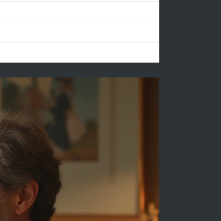
ty, společné prostory
s, méně prostoru pro klid
o bez přidané hodnoty