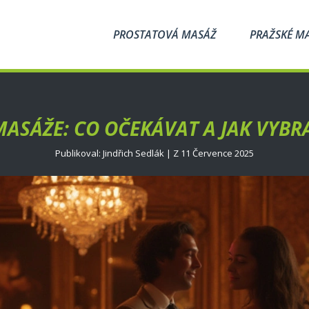
PROSTATOVÁ MASÁŽ
PRAŽSKÉ M
MASÁŽE: CO OČEKÁVAT A JAK VYBR
Publikoval: Jindřich Sedlák | Z 11 Července 2025