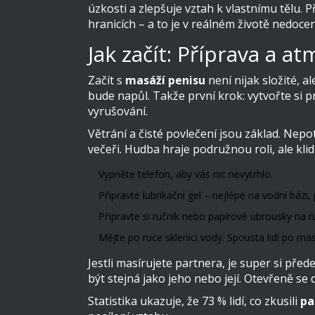
úzkosti a zlepšuje vztah k vlastnímu tělu. 
hranicích – a to je v reálném životě nedoce
Jak začít: Příprava a a
Začít s
masáží penisu
není nijak složité, a
bude napůl. Takže první krok: vytvořte si p
vyrušování.
Větrání a čisté povlečení jsou základ. Nep
večeři. Hudba hraje podružnou roli, ale kl
Vypněte telefon, aby vás nic nevytrhlo.
Připravte lubrikační gel – nejlépe na vodní báz
Připravte si ručník nebo papírové ubrousky na 
Mějte po ruce sklenici vody. Spousta lidí po mas
Jestli masírujete partnera, je super si př
být stejná jako jeho nebo její. Otevřeně se
Statistika ukazuje, že 73 % lidí, co zkusili
pa