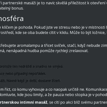
Při partnerské masáži je to navíc skvělá příležitost k otevře
nitelný bonus.
tmosféra
le klíčem je pohoda. Pokud jste ve stresu nebo je v místnosti
rostředí, kde se oba budete cítit v klidu. Může to být ložnic
otřebujete aromalampu a třicet svíček, stačí, když nebude zi
idná, nenápadná hudba pomůže rychleji zrelaxovat.
i, protože ten nedráždí a snadno se smývá.
ruce nebo případný nepořádek.
áži, hlavně když je delší, dostane žízeň.
edem říct, co komu vyhovuje a co naopak určitě ne. Komunika
 domluvte, kde jsou limity, a že pauza nebo stopka je v pohod
rtnerskou intimní masáž
, se cítí po akci blíž svému partne