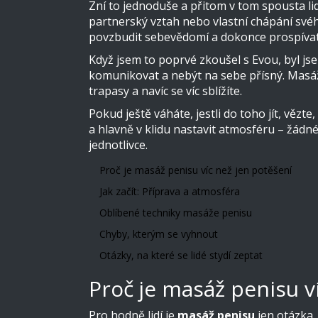
Zní to jednoduše a přitom v tom spousta li
partnerský vztah nebo vlastní chápání svéh
povzbudit sebevědomí a dokonce prospívat zd
Když jsem to poprvé zkoušel s Evou, byl jse
komunikovat a nebýt na sebe přísný. Masáž 
trapasy a navíc se víc sblížíte.
Pokud ještě váháte, jestli do toho jít, vězt
a hlavně v klidu nastavit atmosféru – žád
jednotlivce.
Proč je masáž penisu víc než jen potěšení
Jak začít: Příprava a atmosféra
Oblíbené techniky masáže penisu
Chyby, kterým se vyhnout
Otázky, na které se lidé stydí zeptat
Proč je masáž penisu v
Pro hodně lidí je
masáž penisu
jen otázka „