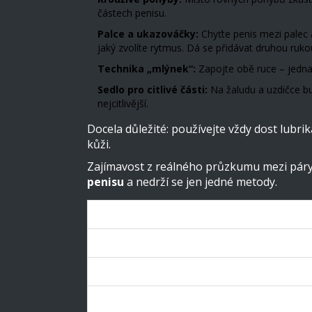
částech penisu.
Palce a ukazováčky:
Chyťte penis mezi palec 
jaký zvolíte rytmus. Dá se přidávat druhou rukou
Technika „mlýnek“:
Zapojte obě ruce – jedna d
Sedlo pro citlivé části:
Na žaludu a uzdičce bu
nejcitlivější.
Docela důležité: používejte vždy dost lubri
kůži.
Zajímavost z reálného průzkumu mezi páry
penisu
a nedrží se jen jedné metody.
Technika
Nahoru-dolů
Krouživé pohyby
Mlýnek