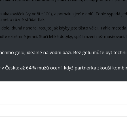
a ukazováček (vytvoříte "O"), a pomalu sjeďte dolů. Tohle vypadá jedn
 nebo různě střídat tlak.
ole, druhá nahoře, rotujte jak kdyby jste těsto váleli. Tahle metoda c
ďte extrémně jemní. Stačí lehké dotyky, spíš hlazení než masírování.
kačního gelu, ideálně na vodní bázi. Bez gelu může být tech
 v Česku: až 64 % mužů ocení, když partnerka zkouší kombi
Oblíbenost u mužů
Po
88 %
Zač
71 %
Stř
59 %
Pok