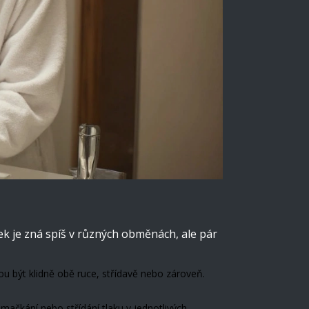
rek je zná spíš v různých obměnách, ale pár
hou být klidně obě ruce, střídavě nebo zároveň.
čkání nebo střídání tlaku v jednotlivých