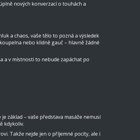
ní úplně nových konverzací o touhách a
 hluk a chaos, vaše tělo to pozná a výsledek
e, koupelna nebo klidně gauč – hlavně žádné
ma a v místnosti to nebude zapáchat po
ce je základ – vaše představa masáže nemusí
ě kdykoliv.
rovi. Takže nejde jen o příjemné pocity, ale i