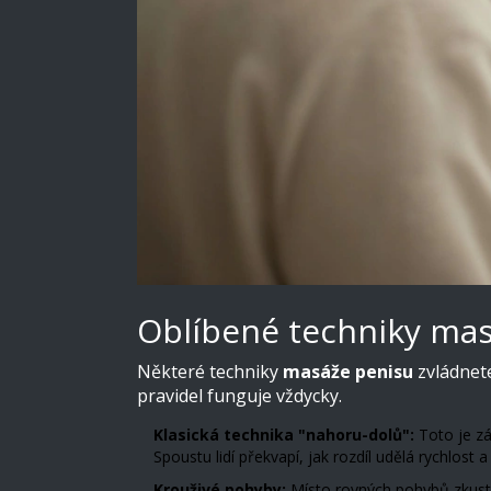
Oblíbené techniky mas
Některé techniky
masáže penisu
zvládnete
pravidel funguje vždycky.
Klasická technika "nahoru-dolů":
Toto je zák
Spoustu lidí překvapí, jak rozdíl udělá rychlost a 
Krouživé pohyby:
Místo rovných pohybů zkuste