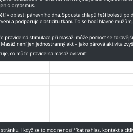
 jen o orgasmus.
í v oblasti pánevního dna. Spousta chlapů řeší bolesti po d
rvení a podporuje elasticitu tkání. To se hodí hlavně mužům, 
že pravidelná stimulace při masáži může pomoct se zdravější
 Masáž není jen jednostranný akt – jako párová aktivita zvyš
je, co může pravidelná masáž ovlivnit:
Jak se projevuje?
Pevnější a déle trvající erekce
Pocit uvolnění v pánevní oblasti
Přijetí těla, lepší komunikace v páru
Delší výdrž při sexu
tránku. I když se to moc nenosí říkat nahlas, kontakt a cit