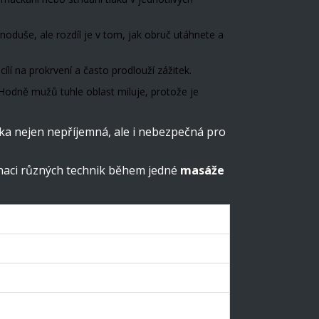
oduše, ale rozdíl je v tom, jak obruč utáhnete a
ílí na prokrvení a často prodlouží zážitek.
 Hodně mužů tuhle oblast miluje, protože je
nika nejen nepříjemná, ale i nebezpečná pro
naci různých technik během jedné
masáže
třebná zkušenost
átečník
ední
ročilý