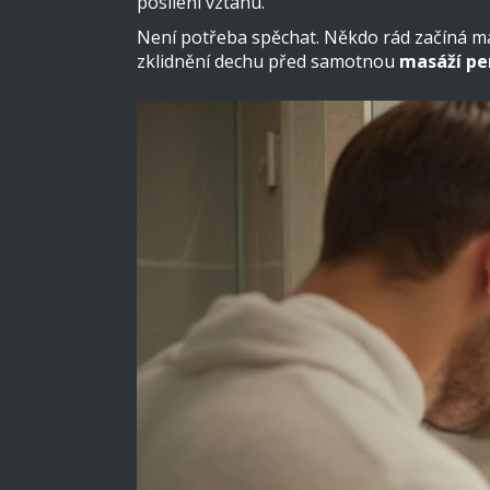
posílení vztahu.
Není potřeba spěchat. Někdo rád začíná masá
zklidnění dechu před samotnou
masáží pe