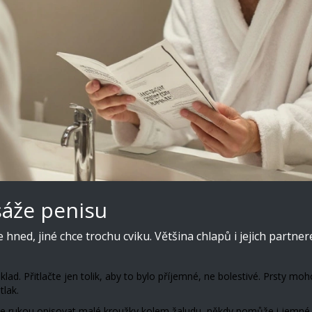
áže penisu
 hned, jiné chce trochu cviku. Většina chlapů i jejich partne
lad. Přitlačte jen tolik, aby to bylo příjemné, ne bolestivé. Prsty mo
tlak.
 rukou opisovat malé kroužky kolem žaludu, někdy pomůže i jemné ma