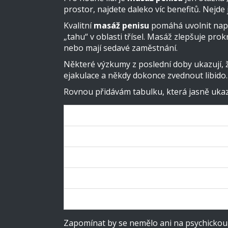
prostor, najdete daleko víc benefitů. Nejde
Kvalitní
masáž penisu
pomáhá uvolnit napět
„tahu“ v oblasti třísel. Masáž zlepšuje prok
nebo mají sedavé zaměstnání.
Některé výzkumy z poslední doby ukazují, 
ejakulace a někdy dokonce zvednout libido.
Rovnou přidávám tabulku, která jasně ukazu
Benefit
Lepší prokrvení penisu
Snížené napětí a stres
Podpora sebedůvěry
Lepší kontrola nad ejakulací
Zapomínat by se nemělo ani na psychickou s