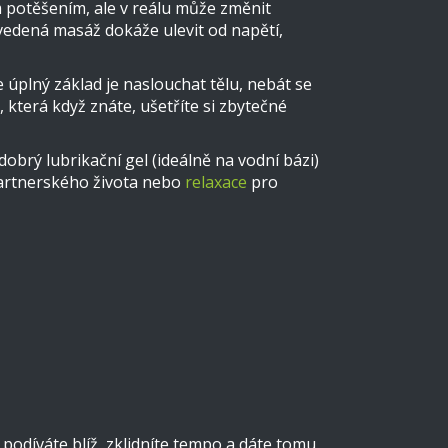
m potěšením, ale v reálu může změnit
ovedená masáž dokáže ulevit od napětí,
 úplný základ je naslouchat tělu, nebát se
která když znáte, ušetříte si zbytečné
dobrý lubrikační gel (ideálně na vodní bázi)
partnerského života nebo
relaxace
pro
o podíváte blíž, zklidníte tempo a dáte tomu