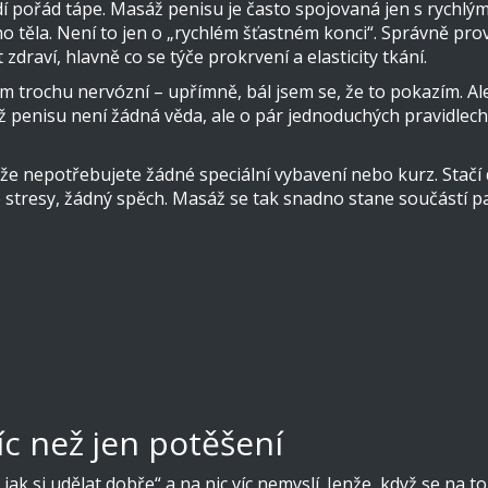
dí pořád tápe. Masáž penisu je často spojovaná jen s rychlý
o těla. Není to jen o „rychlém šťastném konci“. Správně pr
raví, hlavně co se týče prokrvení a elasticity tkání.
m trochu nervózní – upřímně, bál jsem se, že to pokazím. Ale
penisu není žádná věda, ale o pár jednoduchých pravidlech, 
e, že nepotřebujete žádné speciální vybavení nebo kurz. Stačí 
né stresy, žádný spěch. Masáž se tak snadno stane součástí 
íc než jen potěšení
jak si udělat dobře“ a na nic víc nemyslí. Jenže, když se na t