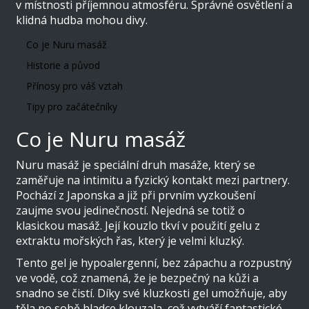
v místnosti příjemnou atmosféru. Správné osvětlení a
klidná hudba mohou divy.
Co je Nuru masáž
Historie a původ
Přínosy pro váš vztah
Tipy pro začátečníky
Co je Nuru masáž
Nuru masáž je speciální druh masáže, který se
zaměřuje na intimitu a fyzický kontakt mezi partnery.
Pochází z Japonska a již při prvním vyzkoušení
zaujme svou jedinečností. Nejedná se totiž o
klasickou masáž. Její kouzlo tkví v použití gelu z
extraktu mořských řas, který je velmi kluzký.
Tento gel je hypoalergenní, bez zápachu a rozpustný
ve vodě, což znamená, že je bezpečný na kůži a
snadno se čistí. Díky své kluzkosti gel umožňuje, aby
těla po sobě hladce klouzala, což vytváří fantastické