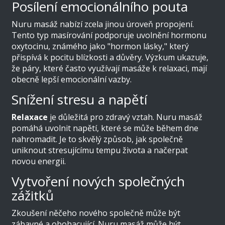
Posílení emocionálního pouta
Nuru masáž nabízí zcela jinou úroveň propojení.
Tento typ masírování podporuje uvolnění hormonu
oxytocinu, známého jako "hormon lásky," který
přispívá k pocitu blízkosti a důvěry. Výzkum ukazuje,
že páry, které často využívají masáže k relaxaci, mají
obecně lepší emocionální vazby.
Snížení stresu a napětí
Relaxace
je důležitá pro zdravý vztah. Nuru masáž
pomáhá uvolnit napětí, které se může během dne
nahromadit. Je to skvělý způsob, jak společně
uniknout stresujícímu tempu života a načerpat
novou energii.
Vytvoření nových společných
zážitků
Zkoušení něčeho nového společně může být
zábavné a obohacující. Nuru masáž může být