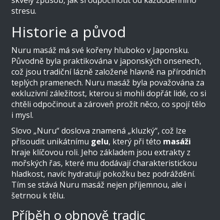
skvělý způsob, jak si odpočinout od každodenního
stresu.
Historie a původ
Nuru masáž má své kořeny hluboko v Japonsku.
Původně byla praktikována v japonských onsenech,
což jsou tradiční lázně založené hlavně na přírodních
teplých pramenech. Nuru masáž byla považována za
exkluzivní záležitost, kterou si mohli dopřát lidé, co si
chtěli odpočinout a zároveň prožít něco, co spojí tělo
i mysl.
Slovo „Nuru“ doslova znamená „kluzký“, což lze
přisoudit unikátnímu
gelu
, který při této
masáži
hraje klíčovou roli. Jeho základem jsou extrakty z
mořských řas, které mu dodávají charakteristickou
hladkost, navíc hydratují pokožku bez podráždění.
Tím se stává Nuru masáž nejen příjemnou, ale i
šetrnou k tělu.
Příběh o obnově tradic