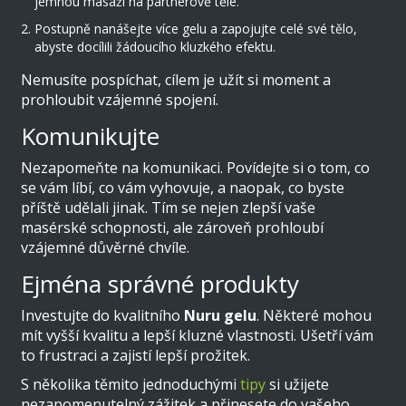
jemnou masáží na partnerově těle.
Postupně nanášejte více gelu a zapojujte celé své tělo,
abyste docílili žádoucího kluzkého efektu.
Nemusíte pospíchat, cílem je užít si moment a
prohloubit vzájemné spojení.
Komunikujte
Nezapomeňte na komunikaci. Povídejte si o tom, co
se vám líbí, co vám vyhovuje, a naopak, co byste
příště udělali jinak. Tím se nejen zlepší vaše
masérské schopnosti, ale zároveň prohloubí
vzájemné důvěrné chvíle.
Ejména správné produkty
Investujte do kvalitního
Nuru gelu
. Některé mohou
mít vyšší kvalitu a lepší kluzné vlastnosti. Ušetří vám
to frustraci a zajistí lepší prožitek.
S několika těmito jednoduchými
tipy
si užijete
nezapomenutelný zážitek a přinesete do vašeho