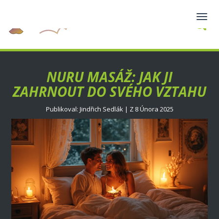
Zobra
navig
NURU MASÁŽ: JAK JI
ZAHRNOUT DO SVÉHO VZTAHU
Publikoval: Jindřich Sedlák | Z 8 Února 2025