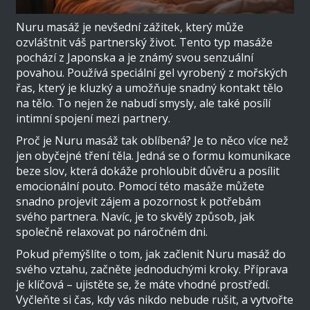
Nuru masáž je nevšední zážitek, který může
ozvláštnit váš partnerský život. Tento typ masáže
pochází z Japonska a je známý svou senzuální
povahou. Používá speciální gel vyrobený z mořských
řas, který je kluzký a umožňuje snadný kontakt tělo
na tělo. To nejen že nabudí smysly, ale také posílí
intimní spojení mezi partnery.
Proč je Nuru masáž tak oblíbená? Je to něco více než
jen obyčejné tření těla. Jedná se o formu komunikace
beze slov, která dokáže prohloubit důvěru a posílit
emocionální pouto. Pomocí této masáže můžete
snadno projevit zájem a pozornost k potřebám
svého partnera. Navíc, je to skvělý způsob, jak
společně relaxovat po náročném dni.
Pokud přemýšlíte o tom, jak začlenit Nuru masáž do
svého vztahu, začněte jednoduchými kroky. Příprava
je klíčová – ujistěte se, že máte vhodné prostředí.
Vyčleňte si čas, kdy vás nikdo nebude rušit, a vytvořte