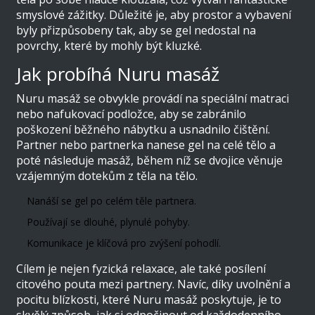
smyslové zážitky. Důležité je, aby prostor a vybavení
byly přizpůsobeny tak, aby se gel nedostal na
povrchy, které by mohly být kluzké.
Jak probíhá Nuru masáž
Nuru masáž se obvykle provádí na speciální matraci
nebo nafukovací podložce, aby se zabránilo
poškození běžného nábytku a usnadnilo čištění.
Partner nebo partnerka nanese gel na celé tělo a
poté následuje masáž, během níž se dvojice věnuje
vzájemným dotekům z těla na tělo.
Nanáší se gel po celém těle partnera.
Používají se dlouhé, plynulé pohyby.
Komunikace je klíčová pro zvýšení pohodlí.
Cílem je nejen fyzická relaxace, ale také posílení
citového pouta mezi partnery. Navíc, díky uvolnění a
pocitu blízkosti, které Nuru masáž poskytuje, je to