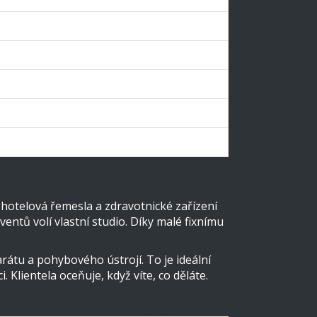
ze si založit živnost
pouze u konkrétní firmy
e méně než 40 hodin
praktické techniky
í ověření, žádná zkouška
, hotelová řemesla a zdravotnické zařízení
lventů volí vlastní studio. Díky malé fixnímu
rátu a pohybového ústrojí. To je ideální
 Klientela oceňuje, když víte, co děláte.