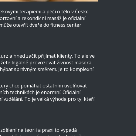
ekovými terapiemi a péčí o tělo v České
portovní a rekondiční masáž
je
oficiální
může otevřít dveře do fitness center,
rz a hned začít přijímat klienty. To ale ve
ete legálně provozovat živnost maséra.
ce hýbat správným směrem. Je to komplexní
 který chce pomáhat ostatním uvolňovat
ích technikách je enormní. Oficiální
vzdělání. To je velká výhoda pro ty, kteří
zdělení na teorii a praxi to vypadá