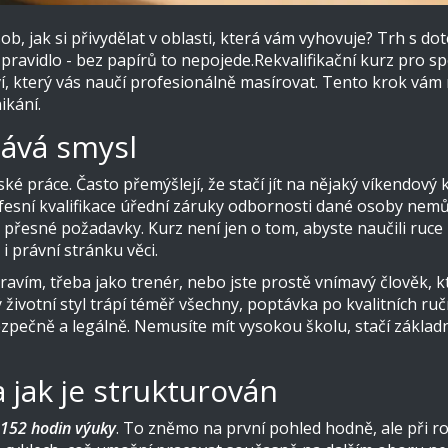
, jak si přivydělat v oblasti, která vám vyhovuje? Trh s dot
é pravidlo - bez papírů to nepojede.
Rekvalifikační kurz pro s
, který vás naučí profesionálně masírovat
. Tento krok vám 
ikání.
ává smysl
é práce. Často přemýšlejí, že stačí jít na nějaký víkendový ku
esní kvalifikace
úřední záruky odbornosti dané osoby
nemůž
e přesné požadavky. Kurz není jen o tom, abyste naučili ru
i právní stránku věci.
zdravím, třeba jako trenér, nebo jste prostě vnímavý člověk,
životní styl trápí téměř všechny, poptávka po kvalitních ručn
ečně a legálně. Nemusíte mít vysokou školu, stačí základní 
 jak je strukturován
 152 hodin výuky
. To zněmo na první pohled hodně, ale při ro