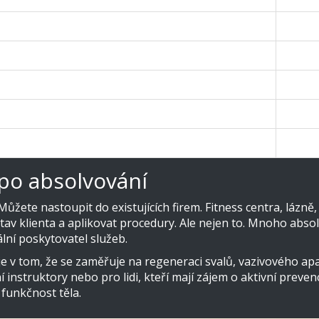
po úspěšné zkoušce
Ne, nel
ČR i EU (Europass)
Často 
ardně 152 hodin
Obvykl
, praxe, legislativa
Pouze 
lní (písemná, ústní, praktická)
Vnitřn
po absolvování
Můžete nastoupit do existujících firem. Fitness centra, lázně
t stav klienta a aplikovat procedury. Ale nejen to. Mnoho abso
lní poskytovatel služeb.
e v tom, že se zaměřuje na regeneraci svalů, vazivového apa
struktory nebo pro lidi, kteří mají zájem o aktivní prevenci.
 funkčnost těla.