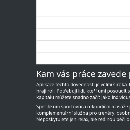
Oprávnění k živnosti
Ano, 
Platnost osvědčení
Celá 
Délka výuky
Stand
Obsah
Teorie
Zkouška
Oficiá
Kam vás práce zavede 
Aplikace těchto dovedností je velmi široká. 
hrají roli. Potřebují lidi, kteří umí posoudi
kapitálu můžete snadno začít jako individuá
Specifikum sportovní a rekondiční masáže j
komplementární služba pro trenéry, osobní in
Neposkytujete jen relax, ale reálnou péči o