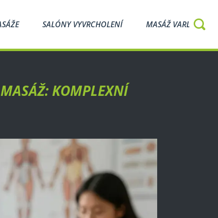
ASÁŽE
SALÓNY VYVRCHOLENÍ
MASÁŽ VARLAT
Í MASÁŽ: KOMPLEXNÍ