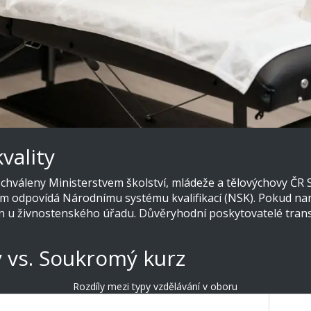
vality
 schváleny
Ministerstvem školství, mládeže a tělovýchovy ČR
lum odpovídá Národnímu systému kvalifikací (NSK). Pokud nar
n u živnostenského úřadu. Důvěryhodní poskytovatelé trans
ý vs. Soukromý kurz
Rozdíly mezi typy vzdělávání v oboru
itovaný rekvalifikační kurz
Soukr