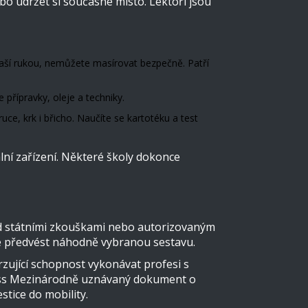
bo udržet si současné místo. Lektoři jsou
 vaší rukou, nemůžete masírovat bezpečně. Patří
 přípravky, oleje a techniky.
ce, krk i břicho. Naučíte se kartotéku a test
ní zařízení. Některé školy dokonce
řed státními zkouškami nebo autorizovaným
íte předvést náhodně vybranou sestavu.
ující schopnost vykonávat profesi s
ss
Mezinárodně uznávaný dokument o
estice do mobility.