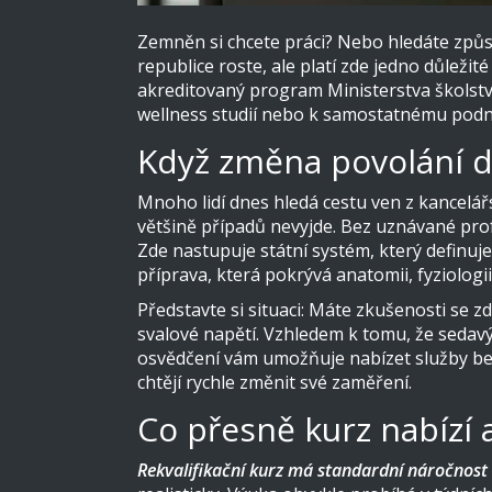
Zemněn si chcete práci? Nebo hledáte způsob
republice roste, ale platí zde jedno důležit
akreditovaný program Ministerstva školství
wellness studií nebo k samostatnému podn
Když změna povolání d
Mnoho lidí dnes hledá cestu ven z kancelářsk
většině případů nevyjde. Bez uznávané
prof
Zde nastupuje státní systém, který definuj
příprava, která pokrývá anatomii, fyziologii 
Představte si situaci: Máte zkušenosti se 
svalové napětí. Vzhledem k tomu, že sedavý 
osvědčení vám umožňuje nabízet služby bezp
chtějí rychle změnit své zaměření.
Co přesně kurz nabízí a
Rekvalifikační kurz má standardní náročnost