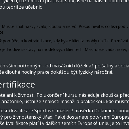
ch cyklech, což umožní pracovat současně na dalším oboru ne
ou teorii ze učebnic.
a. Musíte znát názvy svalů, kloubů a nervů. Pokud nevíte, co leží pod
ce.
 pomůže, a kontraindikace, kdy byste klienta mohly ublížit. Poznáváte
 jednotlivé sestavy na modelových klientech. Masírujete záda, nohy, ru
h vším potřebným - od masážních lůžek až po šatny a sociál
že dlouhé hodiny praxe dokážou být fyzicky náročné.
ertifikace
nete ani k živnosti. Po ukončení kurzu následuje zkouška p
 z anatomie, ústní ze znalostí masáží a praktickou, kde mus
esní kvalifikace
Sportovní masér / masérka
Dokument potvrz
vý pro živnostenský úřad. Také dostanete potvrzení
Europa
e kvalifikace platí i v dalších zemích Evropské unie. Je to inv