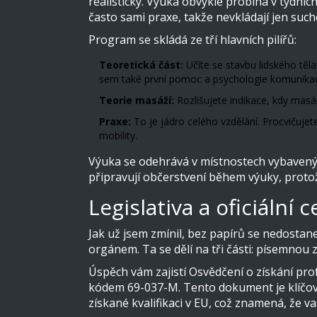
realisticky. Výuka obvykle probíhá v týdní
často sami praxe, takže nevkládají jen such
Program se skládá ze tří hlavních pilířů:
Teoretická část:
Učíte se stavbu lidského těl
sem také první pomoc a psychologie komunika
Teorie masáží:
Rozlišujete indikace, kdy masáž
Praxe:
To je jádro celého vzdělání. Procvičujete
mobility.
Výuka se odehrává v místnostech vybavenýc
připravují občerstvení během výuky, proto
Legislativa a oficiální c
Jak už jsem zmínil, bez papírů se nedosta
orgánem. Ta se dělí na tři části: písemnou
Úspěch vám zajistí
Osvědčení o získání prof
kódem 69-037-M
. Tento dokument je klíčo
získané kvalifikaci v EU
, což znamená, že vaš