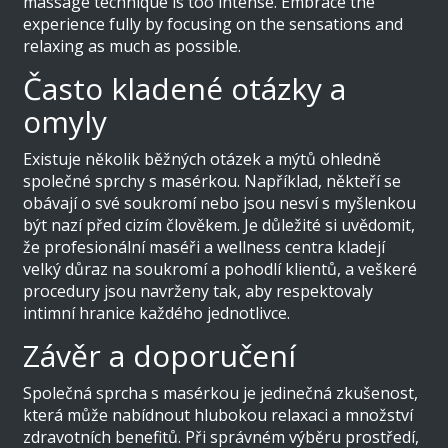
massage technique is too intense. Embrace the
experience fully by focusing on the sensations and
relaxing as much as possible.
Často kladené otázky a
omyly
Existuje několik běžných otázek a mýtů ohledně
společné sprchy s masérkou. Například, někteří se
obávají o své soukromí nebo jsou nesví s myšlenkou
být nazí před cizím člověkem. Je důležité si uvědomit,
že profesionální maséři a wellness centra kladejí
velký důraz na soukromí a pohodlí klientů, a veškeré
procedury jsou navrženy tak, aby respektovaly
intimní hranice každého jednotlivce.
Závěr a doporučení
Společná sprcha s masérkou je jedinečná zkušenost,
která může nabídnout hlubokou relaxaci a množství
zdravotních benefitů. Při správném výběru prostředí,