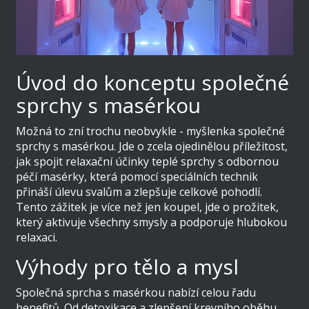
Úvod do konceptu společné
sprchy s masérkou
Možná to zní trochu neobvykle - myšlenka společné
sprchy s masérkou. Jde o zcela ojedinělou příležitost,
jak spojit relaxační účinky teplé sprchy s odbornou
péčí masérky, která pomocí speciálních technik
přináší úlevu svalům a zlepšuje celkové pohodlí.
Tento zážitek je více než jen koupel, jde o prožitek,
který aktivuje všechny smysly a podporuje hlubokou
relaxaci.
Výhody pro tělo a mysl
Společná sprcha s masérkou nabízí celou řadu
benefitů. Od detoxikace a zlepšení krevního oběhu,