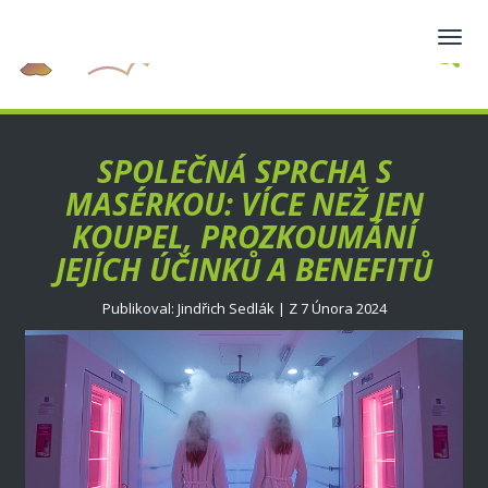
Zobra
navig
SPOLEČNÁ SPRCHA S
MASÉRKOU: VÍCE NEŽ JEN
KOUPEL, PROZKOUMÁNÍ
JEJÍCH ÚČINKŮ A BENEFITŮ
Publikoval: Jindřich Sedlák | Z 7 Února 2024