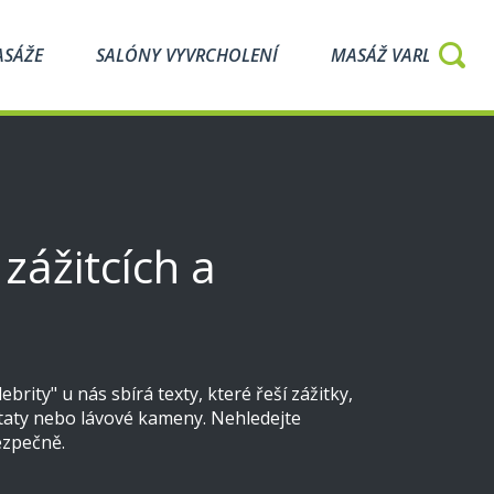
ASÁŽE
SALÓNY VYVRCHOLENÍ
MASÁŽ VARLAT
zážitcích a
rity" u nás sbírá texty, které řeší zážitky,
taty nebo lávové kameny. Nehledejte
ezpečně.