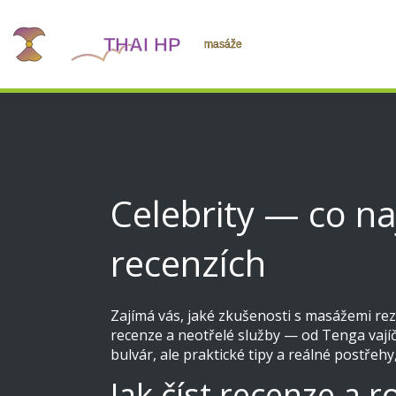
Celebrity — co naj
recenzích
Zajímá vás, jaké zkušenosti s masážemi rezo
recenze a neotřelé služby — od Tenga vají
bulvár, ale praktické tipy a reálné postře
Jak číst recenze a r