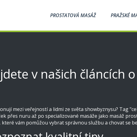
PROSTATOVÁ MASÁŽ
PRAŽSKÉ M
dete v našich článcích o 
nují mezi veřejností a lidmi ze světa showbyznysu? Tag "celeb
ček přes nuru až po specializované masáže jako masáž pros
hy, které vám pomůžou vybrat správnou službu a chovat se b
ozpoznat kvalitní tipy