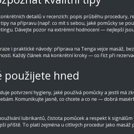
 konkrétních detailů v recenzích: popis průběhu procedury, 
tipy na přípravu (např. co mít s sebou, jaké pomůcky se použ
ingu. Dávejte pozor na extrémní hodnocení — nejlepší jsou v
Praze i praktické návody: příprava na Tenga vejce masáž, be
osti. Každý článek má konkrétní kroky — co říct při rezervaci
ré použijete hned
aduje potvrzení hygieny, jaké používá pomůcky a jestli má z
ebám. Komunikujte jasně, co chcete a co ne — dobrá masér
oužívání lubrikantů, čistota pomůcek a respekt k signálům tě
ší příště. To platí zejména u citlivých procedur jako masáž 