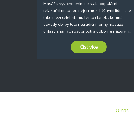
Masáž s vyvrcholením se stala populární
relaxační metodou nejen mezi běžnými lidmi, ale
také mezi celebritami. Tento článek zkoumá
důvody obliby této netradiční formy masáže,
ohlasy známých osobností a odborné názory na
její efektivitu. Čtenáři se také dozví, jaké jsou její
možné výhody pro psychické i fyzické zdraví.
Číst více
Doplněné o tipy jak vybrat vhodného maséra a co
od této terapie očekávat.
O nás