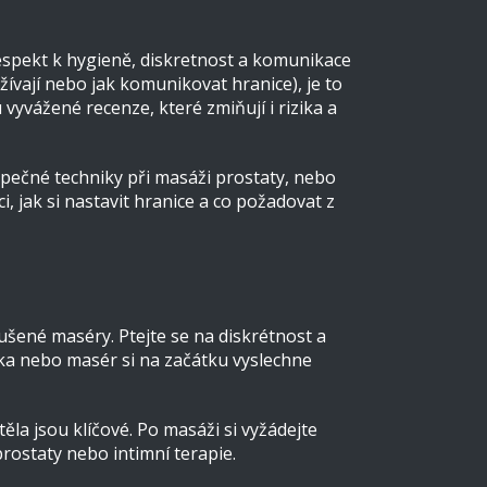
respekt k hygieně, diskretnost a komunikace
ívají nebo jak komunikovat hranice), je to
yvážené recenze, které zmiňují i rizika a
zpečné techniky při masáži prostaty, nebo
, jak si nastavit hranice a co požadovat z
kušené maséry. Ptejte se na diskrétnost a
ka nebo masér si na začátku vyslechne
la jsou klíčové. Po masáži si vyžádejte
prostaty nebo intimní terapie.