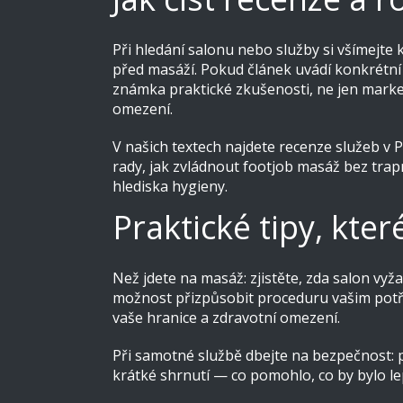
Při hledání salonu nebo služby si všímejte
před masáží. Pokud článek uvádí konkrétní 
známka praktické zkušenosti, ne jen market
omezení.
V našich textech najdete recenze služeb v 
rady, jak zvládnout footjob masáž bez trapn
hlediska hygieny.
Praktické tipy, kte
Než jdete na masáž: zjistěte, zda salon vyž
možnost přizpůsobit proceduru vašim potř
vaše hranice a zdravotní omezení.
Při samotné službě dbejte na bezpečnost: p
krátké shrnutí — co pomohlo, co by bylo lep