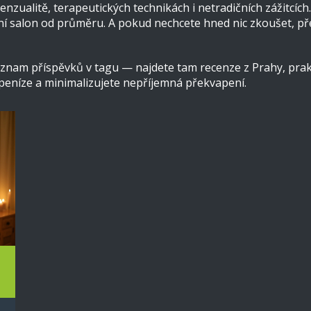
senzualitě, terapeutických technikách i netradičních zážitcí
xusní salon od průměru. A pokud nechcete hned nic zkoušet, př
znam příspěvků v tagu — najdete tam recenze z Prahy, prakti
 i peníze a minimalizujete nepříjemná překvapení.