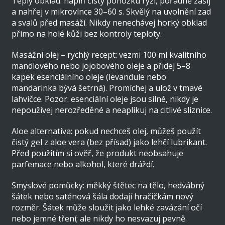
Teplý obklad: naplň čistý ponožku rýží, pořádně zašij
a nahřej v mikrovlnce 30–60 s. Skvělý na uvolnění zad
a svalů před masáží. Nikdy nenechávej horký obklad
přímo na holé kůži bez kontroly teploty.
Masážní olej – rychlý recept: vezmi 100 ml kvalitního
mandlového nebo jojobového oleje a přidej 5–8
kapek esenciálního oleje (levandule nebo
mandarinka bývá šetrná). Promíchej a ulož v tmavé
lahvičce. Pozor: esenciální oleje jsou silné, nikdy je
nepoužívej nerozředěné a neaplikuj na citlivé sliznice.
Aloe alternativa: pokud nechceš olej, můžeš použít
čistý gel z aloe vera (bez přísad) jako lehčí lubrikant.
Před použitím si ověř, že produkt neobsahuje
parfemace nebo alkohol, které dráždí.
Smyslové pomůcky: měkký štětec na tělo, hedvábný
šátek nebo saténová šála dodají hračičkám nový
rozměr. Šátek může sloužit jako lehké zavázání očí
nebo jemné tření; ale nikdy ho nesvazuj pevně.