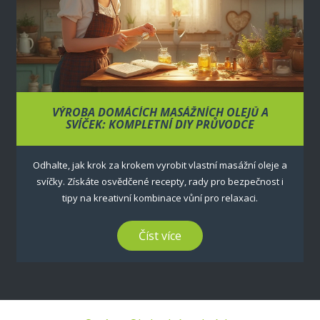
VÝROBA DOMÁCÍCH MASÁŽNÍCH OLEJŮ A
SVÍČEK: KOMPLETNÍ DIY PRŮVODCE
Odhalte, jak krok za krokem vyrobit vlastní masážní oleje a
svíčky. Získáte osvědčené recepty, rady pro bezpečnost i
tipy na kreativní kombinace vůní pro relaxaci.
Číst více