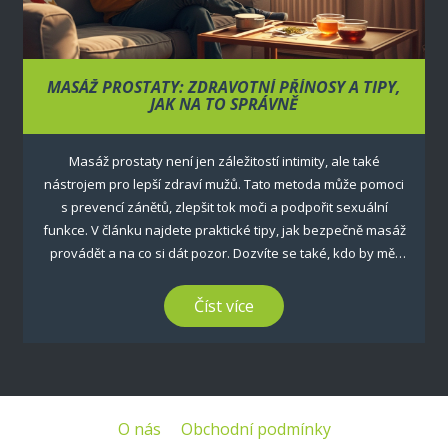
MASÁŽ PROSTATY: ZDRAVOTNÍ PŘÍNOSY A TIPY,
JAK NA TO SPRÁVNĚ
Masáž prostaty není jen záležitostí intimity, ale také
nástrojem pro lepší zdraví mužů. Tato metoda může pomoci
s prevencí zánětů, zlepšit tok moči a podpořit sexuální
funkce. V článku najdete praktické tipy, jak bezpečně masáž
provádět a na co si dát pozor. Dozvíte se také, kdo by měl
být opatrný a kdy je lepší se poradit s lékařem.
Číst více
O nás
Obchodní podmínky