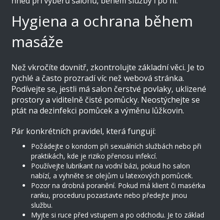
hned při výběru salonu, během služby i po ní.
Hygiena a ochrana během
masáže
Než vkročíte dovnitř, zkontrolujte základní věci. Je to
rychlé a často prozradí víc než webová stránka.
Podívejte se, jestli má salon čerstvé povlaky, uklizené
prostory a viditelně čisté pomůcky. Neostýchejte se
ptát na dezinfekci pomůcek a výměnu lůžkovin.
Pár konkrétních pravidel, která fungují:
Požádejte o kondom při sexuálních službách nebo při
praktikách, kde je riziko přenosu infekcí.
Používejte lubrikant na vodní bázi, pokud ho salon
nabízí, a vyhněte se olejům u latexových pomůcek.
Pozor na drobná poranění. Pokud má klient či masérka
ranku, proceduru pozastavte nebo předejte jinou
službu.
Myjte si ruce před vstupem a po odchodu. Je to základ