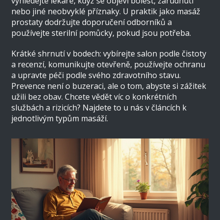
vyhledejte lékaře, když se objeví bolest, zarudnutí
nebo jiné neobvyklé příznaky. U praktik jako masáž
prostaty dodržujte doporučení odborníků a
používejte sterilní pomůcky, pokud jsou potřeba.
Krátké shrnutí v bodech: vybírejte salon podle čistoty
a recenzí, komunikujte otevřeně, používejte ochranu
a upravte péči podle svého zdravotního stavu.
Prevence není o buzeraci, ale o tom, abyste si zážitek
užili bez obav. Chcete vědět víc o konkrétních
službách a rizicích? Najdete to u nás v článcích k
jednotlivým typům masáží.