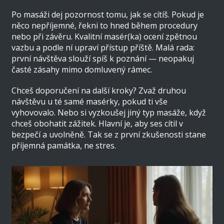
Po masáži dej pozornost tomu, jak se cítíš. Pokud je
něco nepříjemné, řekni to hned během procedury
nebo při závěru. Kvalitní masér(ka) ocení zpětnou
vazbu a podle ní upraví přístup příště. Malá rada:
první návštěva slouží spíš k poznání — neopakuj
časté zásahy mimo domluvený rámec.
Chceš doporučení na další kroky? Zvaž druhou
návštěvu u té samé masérky, pokud ti vše
vyhovovalo. Nebo si vyzkoušej jiný typ masáže, když
chceš obohatit zážitek. Hlavní je, aby ses cítil v
bezpečí a uvolněně. Tak se z první zkušenosti stane
příjemná památka, ne stres.