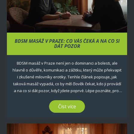
BDSM MASÁŽ V PRAZE: CO VÁS ČEKÁ A NA CO SI
DÁT POZOR
BDSM masáž v Praze není jen o dominanci a bolesti, ale
hlavně o důvěře, komunikaci a zážitku, který může překvapit
i zkušené milovníky erotiky. Tenhle článek popisuje, jak
taková masáž vypadá, co by měl člověk čekat, kdo ji provádí
a na co si dát pozor, když jdete poprvé. Lépe poznáte, proč
je důležitá bezpečnost a proč by vás nemělo překvapit, když
se masérka hodně ptá na vaše preference. Zajímavostí jsou
Číst více
i fakta o hygieně, anonymitě klienta nebo třeba běžných
praktikách. Čekejte tipy, které vám pomohou vyhnout se
nepříjemným překvapením.