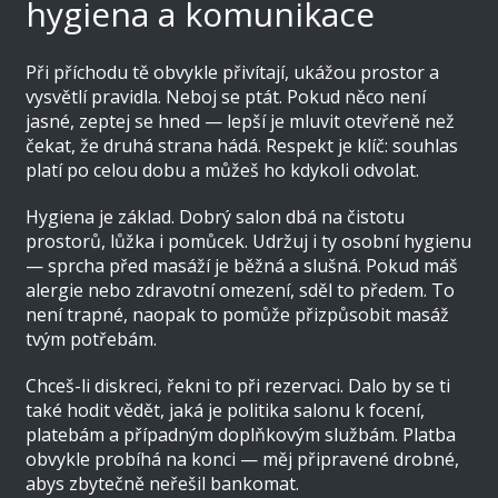
hygiena a komunikace
Při příchodu tě obvykle přivítají, ukážou prostor a
vysvětlí pravidla. Neboj se ptát. Pokud něco není
jasné, zeptej se hned — lepší je mluvit otevřeně než
čekat, že druhá strana hádá. Respekt je klíč: souhlas
platí po celou dobu a můžeš ho kdykoli odvolat.
Hygiena je základ. Dobrý salon dbá na čistotu
prostorů, lůžka i pomůcek. Udržuj i ty osobní hygienu
— sprcha před masáží je běžná a slušná. Pokud máš
alergie nebo zdravotní omezení, sděl to předem. To
není trapné, naopak to pomůže přizpůsobit masáž
tvým potřebám.
Chceš-li diskreci, řekni to při rezervaci. Dalo by se ti
také hodit vědět, jaká je politika salonu k focení,
platebám a případným doplňkovým službám. Platba
obvykle probíhá na konci — měj připravené drobné,
abys zbytečně neřešil bankomat.