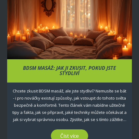
BDSM MASÁŽ: JAK JI ZKUSIT, POKUD JSTE
STYDLIVÍ
Chcete zkusit BDSM masáž, ale jste stydliví? Nemusíte se bát
- i pro nováčky existují způsoby, jak vstoupit do tohoto světa
bezpečně a komfortně. Tento článek vám nabídne užitečné
tipy a fakta, jak se připravit, jaké techniky můžete očekávat a
jak si vybrat správnou osobu. Zjistíte, jak se s tímto zážitkem
seznámit a jak z něj vytěžit co nejvíc, aniž byste se cítili
nepříjemně.
Číst více