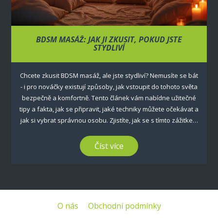
BDSM MASÁŽ: JAK JI ZKUSIT, POKUD JSTE
STYDLIVÍ
Chcete zkusit BDSM masáž, ale jste stydliví? Nemusíte se bát
- i pro nováčky existují způsoby, jak vstoupit do tohoto světa
bezpečně a komfortně. Tento článek vám nabídne užitečné
tipy a fakta, jak se připravit, jaké techniky můžete očekávat a
jak si vybrat správnou osobu. Zjistíte, jak se s tímto zážitkem
seznámit a jak z něj vytěžit co nejvíc, aniž byste se cítili
nepříjemně.
Číst více
O nás
Obchodní podmínky