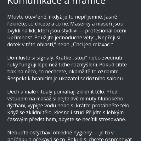
Komunikace a hranice
Mluvte otevřeně, i když je to nepříjemné. Jasně
řekněte, co chcete a co ne. Masérky a maséři jsou
zvyklí na lidi, kteří jsou stydliví — profesionál ocení
upřímnost. Použijte jednoduché věty: „Nepřeji si
dotek v této oblasti,“ nebo „Chci jen relaxaci.“
Domluvte si signály. Krátké „stop“ nebo zvednutí
ruky fungují lépe než tiché rozmýšlení. Pokud cítíte
tlak na něco, co nechcete, okamžitě to oznamte.
Respekt k hranicím je ukazatel seriózního salonu.
Dech a malé rituály pomáhají zklidnit tělo. Před
vstupem na masáž si dejte dvě minuty hlubokého
dýchání, vypijte vodu nebo si krátce protáhněte tělo.
Když se zklidní tělo, klesne i stud. Přijďte s lehkým
časovým předstihem, abyste se necítili stresovaně.
Nebuďte ostýchaví ohledně hygieny — je to v
pořádku a očekává se to. Pokud si chcete osprchovat