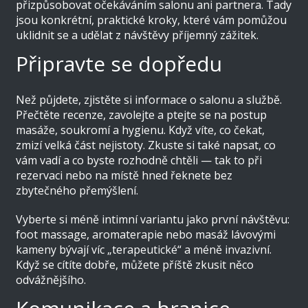
přizpůsobovat očekáváním salonu ani partnera. Tady
jsou konkrétní, praktické kroky, které vám pomůžou
uklidnit se a udělat z návštěvy příjemný zážitek.
Připravte se dopředu
Než půjdete, zjistěte si informace o salonu a službě.
Přečtěte recenze, zavolejte a ptejte se na postup
masáže, soukromí a hygienu. Když víte, co čekat,
zmizí velká část nejistoty. Zkuste si také napsat, co
vám vadí a co byste rozhodně chtěli — tak to při
rezervaci nebo na místě hned řeknete bez
zbytečného přemýšlení.
Vyberte si méně intimní variantu jako první návštěvu:
foot massage, aromaterapie nebo masáž lávovými
kameny bývají víc „terapeutické“ a méně invazivní.
Když se cítíte dobře, můžete příště zkusit něco
odvážnějšího.