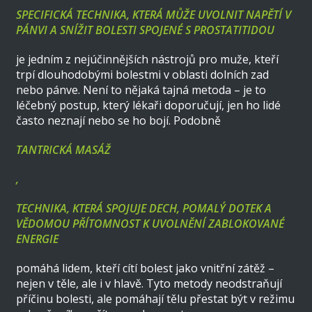
SPECIFICKÁ TECHNIKA, KTERÁ MŮŽE UVOLNIT NAPĚTÍ V
PÁNVI A SNÍŽIT BOLESTI SPOJENÉ S PROSTATITIDOU
je jedním z nejúčinnějších nástrojů pro muže, kteří
trpí dlouhodobými bolestmi v oblasti dolních zad
nebo pánve. Není to nějaká tajná metoda – je to
léčebný postup, který lékaři doporučují, jen ho lidé
často neznají nebo se ho bojí. Podobně
TANTRICKÁ MASÁŽ
,
TECHNIKA, KTERÁ SPOJUJE DECH, POMALÝ DOTEK A
VĚDOMOU PŘÍTOMNOST K UVOLNĚNÍ ZABLOKOVANÉ
ENERGIE
pomáhá lidem, kteří cítí bolest jako vnitřní zátěž –
nejen v těle, ale i v hlavě. Tyto metody neodstraňují
příčinu bolesti, ale pomáhají tělu přestat být v režimu