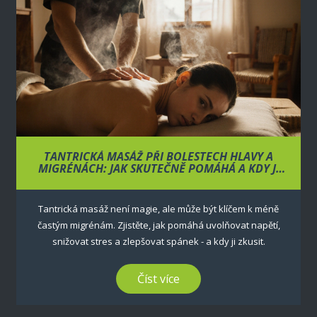
TANTRICKÁ MASÁŽ PŘI BOLESTECH HLAVY A
MIGRÉNÁCH: JAK SKUTEČNĚ POMÁHÁ A KDY JI
ZKUSIT
Tantrická masáž není magie, ale může být klíčem k méně
častým migrénám. Zjistěte, jak pomáhá uvolňovat napětí,
snižovat stres a zlepšovat spánek - a kdy ji zkusit.
Číst více