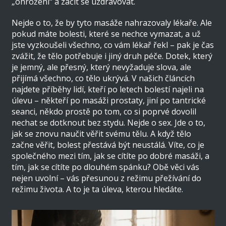
„ohrožení“ a začít se uzdravovat.
Nejde o to, že by tyto masáže nahrazovaly lékaře. Ale
pokud máte bolesti, které se nechce vymazat, a už
jste vyzkoušeli všechno, co vám lékař řekl – pak je čas
zvážit, že tělo potřebuje i jiný druh péče. Dotek, který
je jemný, ale přesný, který nevyžaduje slova, ale
přijímá všechno, co tělo ukrývá. V našich článcích
najdete příběhy lidí, kteří po letech bolestí najeli na
úlevu – někteří po masáži prostaty, jiní po tantrické
seanci, někdo prostě po tom, co si poprvé dovolil
nechat se dotknout bez stydu. Nejde o sex. Jde o to,
jak se znovu naučit věřit svému tělu. A když tělo
začne věřit, bolest přestává být neustálá. Víte, co je
společného mezi tím, jak se cítíte po dobré masáži, a
tím, jak se cítíte po dlouhém spánku? Obě věci vás
nejen uvolní – vás přesunou z režimu přežívání do
režimu života. A to je ta úleva, kterou hledáte.