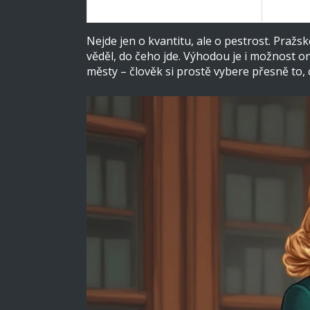
Ostrava
2
Nejde jen o kvantitu, ale o pestrost. Pražs
věděl, do čeho jde. Výhodou je i možnost 
městy – člověk si prostě vybere přesně to,