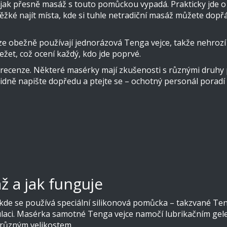
e, jak přesně masáž s touto pomůckou vypadá. Prakticky jde o 
těžké najít místa, kde si tuhle netradiční masáž můžete dopř
raze obežně používají jednorázová Tenga vejce, takže nehro
ležet, což ocení každý, kdo jde poprvé.
a recenze. Některé masérky mají zkušenosti s různými druhy
t, klidně napište dopředu a ptejte se – ochotný personál porad
ž a jak funguje
 kde se používá speciální silikonová pomůcka – takzvané Te
timulaci. Masérka samotné Tenga vejce namočí lubrikačním gel
 různým velikostem.