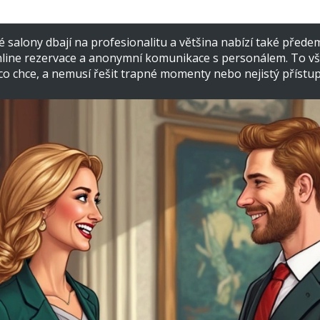
ké salony dbají na profesionalitu a většina nabízí také přede
online rezervace a anonymní komunikace s personálem. To v
 co chce, a nemusí řešit trapné momenty nebo nejistý přístup