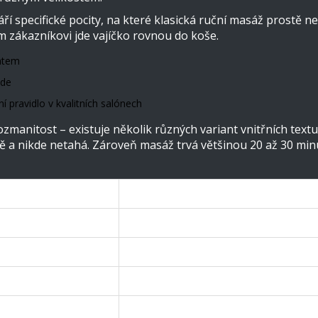
váří specifické pocity, na které klasická ruční masáž prostě 
 zákazníkovi jde vajíčko rovnou do koše.
antem
jde
í pravidlo v kvalitních salónech
ozmanitost – existuje několik různých variant vnitřních textu
eně a nikde netahá. Zároveň masáž trvá většinou 20 až 30 min
Hodnota
20–30 minut
Jednorázové
Silikon (elastomer)
Muži