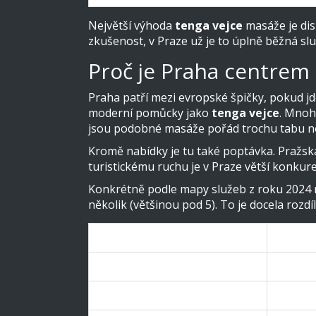
Největší výhoda
tenga vejce
masáže je dis
zkušenost, v Praze už je to úplně běžná slu
Proč je Praha centrem 
Praha patří mezi evropské špičky, pokud jde 
moderní pomůcky jako
tenga vejce
. Mnoh
jsou podobné masáže pořád trochu tabu n
Kromě nabídky je tu také poptávka. Pražsk
turistickému ruchu je v Praze větší konkure
Konkrétně podle mapy služeb z roku 2024 n
několik (většinou pod 5). To je docela rozd
Město
Počet s
Praha
28
Brno
4