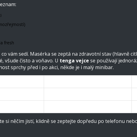
 seznam:
i
amozřejmostí)
a fresh
o vám sedí. Masérka se zeptá na zdravotní stav (hlavně citli
né, všude čisto a voňavo. U
tenga vejce
se používají jednorá
ost sprchy před i po akci, někde je i malý minibar.
Průměrná délka
30 min
60 min
 si něčím jistí, klidně se zeptejte dopředu po telefonu neb