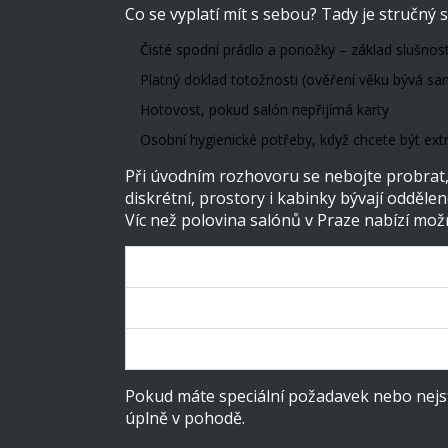
Co se vyplatí mít s sebou? Tady je stručný
Čisté spodní prádlo a ponožky – základ slušnost
Platný doklad totožnosti (ověření věku bývá s
Hotovost, pokud salón nepřijímá karty
Osobní hygienické potřeby, když chcete být extr
Při úvodním rozhovoru se nebojte probrat, c
diskrétní, prostory i kabinky bývají odděle
Víc než polovina salónů v Praze nabízí možn
Typ služby
Tenga vejce masáž – základ
Tenga vejce masáž – s doplňky
Pokud máte speciální požadavek nebo nejste
úplně v pohodě.