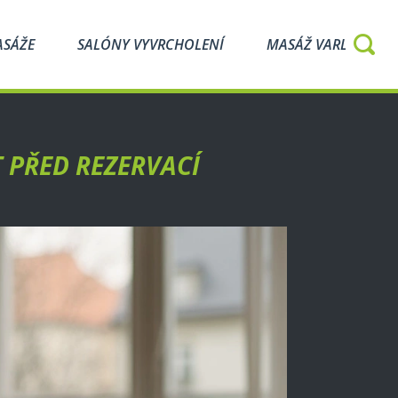
ASÁŽE
SALÓNY VYVRCHOLENÍ
MASÁŽ VARLAT
T PŘED REZERVACÍ