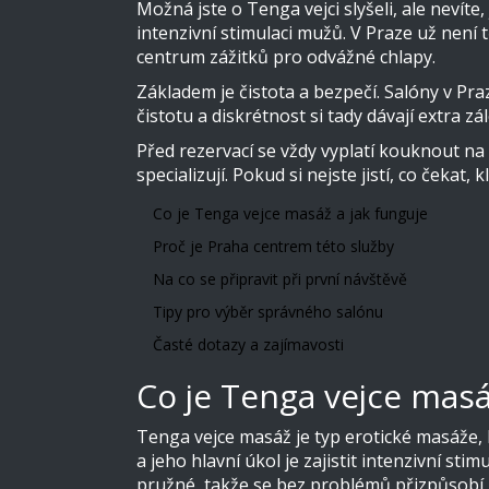
Možná jste o Tenga vejci slyšeli, ale nevít
intenzivní stimulaci mužů. V Praze už není 
centrum zážitků pro odvážné chlapy.
Základem je čistota a bezpečí. Salóny v P
čistotu a diskrétnost si tady dávají extra zá
Před rezervací se vždy vyplatí kouknout n
specializují. Pokud si nejste jistí, co čeka
Co je Tenga vejce masáž a jak funguje
Proč je Praha centrem této služby
Na co se připravit při první návštěvě
Tipy pro výběr správného salónu
Časté dotazy a zajímavosti
Co je Tenga vejce masá
Tenga vejce masáž je typ erotické masáže,
a jeho hlavní úkol je zajistit intenzivní s
pružné, takže se bez problémů přizpůsobí