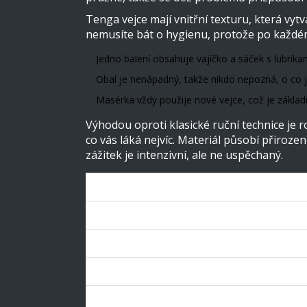
Tenga vejce mají vnitřní texturu, která vyt
nemusíte bát o hygienu, protože po každém
Jedno balení obsahuje vajíčko a sáček s lubrik
Obal je nenápadný, takže nikdo nepozná, o co 
Masérka vždy použije nové vejce, což je základn
Výhodou oproti klasické ruční technice je r
co vás láká nejvíc. Materiál působí přiroz
zážitek je intenzivní, ale ne uspěchaný.
Parametr
Délka masáže
Použití
Materiál
Určení