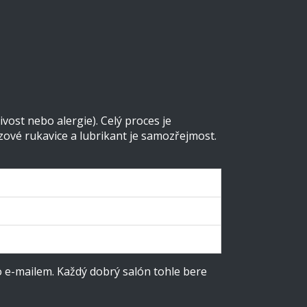
vost nebo alergie). Celý proces je
zové rukavice a lubrikant je samozřejmost.
Průměrná cena (Kč)
1000–1500
1500–2200
o e-mailem. Každý dobrý salón tohle bere