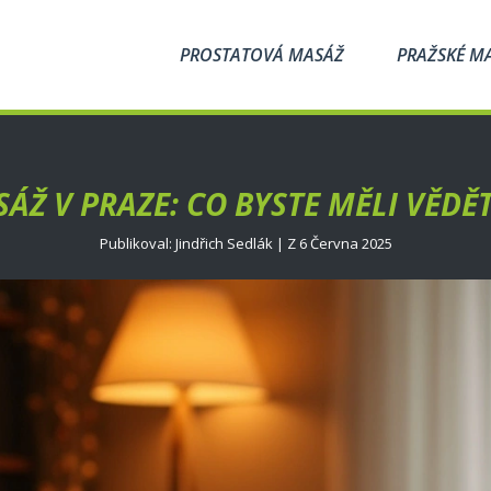
PROSTATOVÁ MASÁŽ
PRAŽSKÉ M
ÁŽ V PRAZE: CO BYSTE MĚLI VĚDĚ
Publikoval: Jindřich Sedlák | Z 6 Června 2025