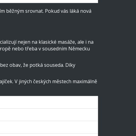
ičím běžným srovnat. Pokud vás láká nová
alizují nejen na klasické masáže, ale i na
ní Evropě nebo třeba v sousedním Německu
 bez obav, že potká souseda. Díky
jíček. V jiných českých městech maximálně