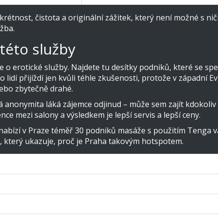
krétnost, čistota a originální zážitek, který není možné s n
žba.
této služby
o erotické služby. Najdete tu desítky podniků, které se speci
o lidí přijíždí jen kvůli téhle zkušenosti, protože v západ
ebo zbytečně drahé.
á anonymita láká zájemce odjinud – může sem zajít kdokoliv
nce mezi salony a výsledkem je lepší servis a lepší ceny.
abízí v Praze téměř 30 podniků masáže s použitím Tenga va
íl, který ukazuje, proč je Praha takovým hotspotem.
alonů s Tenga vejci (2024)