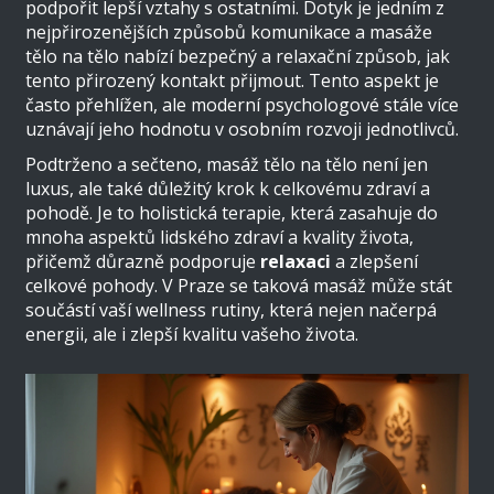
podpořit lepší vztahy s ostatními. Dotyk je jedním z
nejpřirozenějších způsobů komunikace a masáže
tělo na tělo nabízí bezpečný a relaxační způsob, jak
tento přirozený kontakt přijmout. Tento aspekt je
často přehlížen, ale moderní psychologové stále více
uznávají jeho hodnotu v osobním rozvoji jednotlivců.
Podtrženo a sečteno, masáž tělo na tělo není jen
luxus, ale také důležitý krok k celkovému zdraví a
pohodě. Je to holistická terapie, která zasahuje do
mnoha aspektů lidského zdraví a kvality života,
přičemž důrazně podporuje
relaxaci
a zlepšení
celkové pohody. V Praze se taková masáž může stát
součástí vaší wellness rutiny, která nejen načerpá
energii, ale i zlepší kvalitu vašeho života.