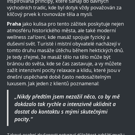
inspirována principy, které sahají do dávných
východních tradic, kde byl dotyk vždy považován za
klíčový prvek k rovnováze těla a mysli.
Praha
jako kulisa pro tento zážitek poskytuje nejen
atmosféru historického města, ale také moderní
wellness zařízení, kde masáž spojuje fyzický a
duševní svět. Turisté i místní obyvatelé nacházejí v
tomto druhu masáže útěchu během hektických dnů.
Je tedy zřejmé, že masáž tělo na tělo může být
bránou do světa, kde se čas zastavuje, a vy můžete
zažít intenzivní pocity relaxace a klidu, které jsou v
dnešní uspěchané době často nedosažitelným
luxusem. Jak jeden z klientů poznamenal:
„Nikdy předtím jsem nezažil něco, co by mě
dokázalo tak rychle a intenzivně uklidnit a
dostat do kontaktu s mými skutečnými
pocity.“
Takové osobní zkušenosti potvrzují důležitost zahřátí mysli i