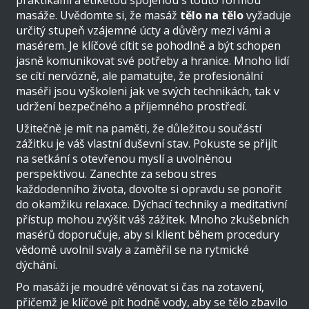
masáže. Uvědomte si, že masáž
tělo na tělo
vyžaduje
určitý stupeň vzájemné úcty a důvěry mezi vámi a
masérem. Je klíčové cítit se pohodlně a být schopen
jasně komunikovat své potřeby a hranice. Mnoho lidí
se cítí nervózně, ale pamatujte, že profesionální
maséři jsou vyškoleni jak ve svých technikách, tak v
udržení bezpečného a příjemného prostředí.
Užitečně je mít na paměti, že důležitou součástí
zážitku je váš vlastní duševní stav. Pokuste se přijít
na setkání s otevřenou myslí a uvolněnou
perspektivou. Zanechte za sebou stres
každodenního života, dovolte si opravdu se ponořit
do okamžiku relaxace. Dýchací techniky a meditativní
přístup mohou zvýšit váš zážitek. Mnoho zkušebních
masérů doporučuje, aby si klient během procedury
vědomě uvolnil svaly a zaměřil se na rytmické
dýchání.
Po masáži je moudré věnovat si čas na zotavení,
přičemž je klíčové pít hodně vody, aby se tělo zbavilo