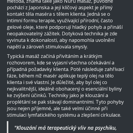
metoda, známá také jako Nuru masáž, původně
pochází z Japonska a její klíčový aspekt je přímý
kontakt těla maséra s tělem klienta. Jedná se o
intimní formu terapie, využívající přírodní, často
gelové oleje, které podporují hladký pohyb a přináší
neopakovatelný zážitek. Dotyková technika je zde
vyvinuta k dokonalosti, aby napomohla uvolnění
napětí a zároveň stimulovala smysly.
Typická masáž začíná přivítáním a krátkým
rozhovorem, kde se vyjasní všechna očekávání a
případná požadavky klienta. Poté následuje zahřívací
fáze, během níž masér aplikuje teplý olej na tělo
klienta i své vlastní. Je důležité, aby byl olej co
nejkvalitnější, ideálně obohacený o esenciální byliny
ke zvýšení účinků. Techniky jako je klouzání a
proplétání se pak stávají dominantními. Tyto pohyby
jsou nejen příjemné, ale také velmi účinné při
stimulaci lymfatického systému a zlepšení cirkulace.
"Klouzání má terapeutický vliv na psychiku,