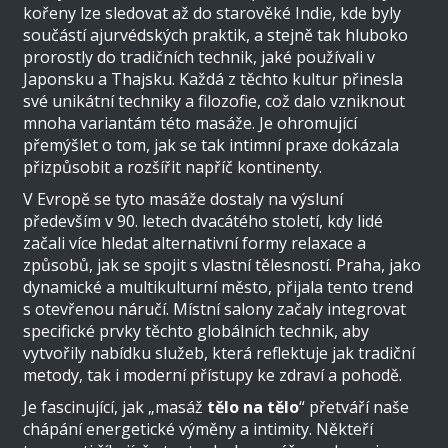
kořeny lze sledovat až do starověké Indie, kde byly
součástí ajurvédských praktik, a stejně tak hluboko
prorostly do tradičních technik, jaké používali v
Japonsku a Thajsku. Každá z těchto kultur přinesla
své unikátní techniky a filozofie, což dalo vzniknout
mnoha variantám této masáže. Je ohromující
přemýšlet o tom, jak se tak intimní praxe dokázala
přizpůsobit a rozšířit napříč kontinenty.
V Evropě se tyto masáže dostaly na výsluní
především v 90. letech dvacátého století, kdy lidé
začali více hledat alternativní formy relaxace a
způsobů, jak se spojit s vlastní tělesností. Praha, jako
dynamické a multikulturní město, přijala tento trend
s otevřenou náručí. Místní salony začaly integrovat
specifické prvky těchto globálních technik, aby
vytvořily nabídku služeb, která reflektuje jak tradiční
metody, tak i moderní přístupy ke zdraví a pohodě.
Je fascinující, jak „masáž
tělo na tělo
“ přetváří naše
chápání energetické výměny a intimity. Někteří