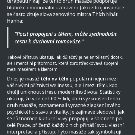
terapeuti říkají, že tento druh masáže podporuje
hluboké emocionální uzdravení. Jako zdroj inspirace
se často cituje slova zenového mistra Thích Nhất
Hạnha:
"Pocit propojení s tělem, může zjednodušit
cestu k duchovní rovnováze."
Takové přístupy ukazují, jak důležitý je nejen tělesný dotek,
ale i mentální přítomnost, která zprostředkovává spojení
mezi masérem a klientem.
Dnes je masáž
tělo na tělo
populární nejen mezi
vášnivými příznivci wellnessu, ale i mezi těmi, kdo
chtějí uniknout stresu moderního života. Statistiky
ukazují, že více než 60 % lidí, kteří vyzkoušeli tento
druh masáže, zaznamenali výrazné zlepšení svého
psychického stavu a vitality. Je zajímavé sledovat, jak
se různorodé kulturní vlivy propojují v salonech po
celé Praze, přičemž každý z nich přináší svou vlastní
interpretaci a přístup. Tyto masáže tak symbolizují