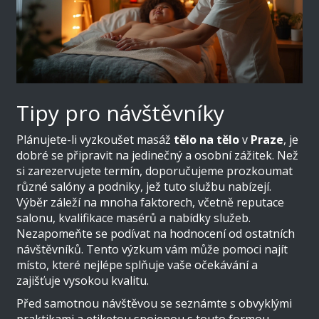
Tipy pro návštěvníky
Plánujete-li vyzkoušet masáž
tělo na tělo
v
Praze
, je
dobré se připravit na jedinečný a osobní zážitek. Než
si zarezervujete termín, doporučujeme prozkoumat
různé salóny a podniky, jež tuto službu nabízejí.
Výběr záleží na mnoha faktorech, včetně reputace
salonu, kvalifikace masérů a nabídky služeb.
Nezapomeňte se podívat na hodnocení od ostatních
návštěvníků. Tento výzkum vám může pomoci najít
místo, které nejlépe splňuje vaše očekávání a
zajišťuje vysokou kvalitu.
Před samotnou návštěvou se seznámte s obvyklými
praktikami a etiketou spojenou s touto formou