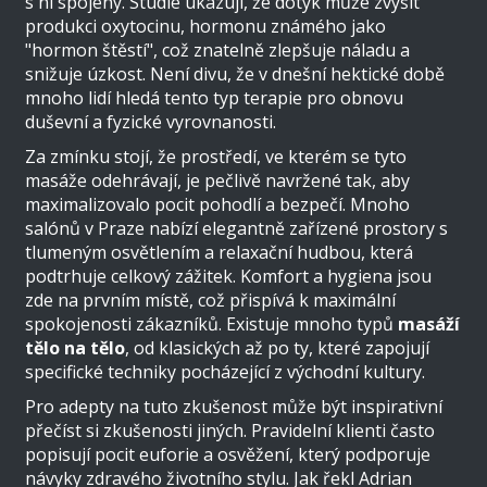
s ní spojeny. Studie ukazují, že dotyk může zvýšit
produkci oxytocinu, hormonu známého jako
"hormon štěstí", což znatelně zlepšuje náladu a
snižuje úzkost. Není divu, že v dnešní hektické době
mnoho lidí hledá tento typ terapie pro obnovu
duševní a fyzické vyrovnanosti.
Za zmínku stojí, že prostředí, ve kterém se tyto
masáže odehrávají, je pečlivě navržené tak, aby
maximalizovalo pocit pohodlí a bezpečí. Mnoho
salónů v Praze nabízí elegantně zařízené prostory s
tlumeným osvětlením a relaxační hudbou, která
podtrhuje celkový zážitek. Komfort a hygiena jsou
zde na prvním místě, což přispívá k maximální
spokojenosti zákazníků. Existuje mnoho typů
masáží
tělo na tělo
, od klasických až po ty, které zapojují
specifické techniky pocházející z východní kultury.
Pro adepty na tuto zkušenost může být inspirativní
přečíst si zkušenosti jiných. Pravidelní klienti často
popisují pocit euforie a osvěžení, který podporuje
návyky zdravého životního stylu. Jak řekl Adrian