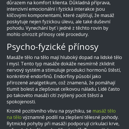
důrazem na komfort klienta. Důkladná příprava,
intenzivní emocionální i fyzická interakce jsou
klíčovými komponentami, které zajišťují, že masáž
poskytuje nejen fyzickou úlevu, ale také duševní
pohodu. Vynechání byť i jedné z těchto rovin by
mohlo ohrozit přínosy celé procedury.
Psycho-fyzické přínosy
Masáže tělo na tělo mají hluboký dopad na lidské tělo
i mysl. Tento typ masáže dokáže nesmírně zklidnit
nervový systém a stimuluje produkci hormonů štěstí,
konkrétně endorfinů. Endorfiny působí jako
přirozené analgetikum, což znamená, že pomáhají
tlumit bolest a zlepšovat celkovou náladu. Lidé často
po takovéto masáži cítí zvýšený pocit štěstí a
spokojenosti.
Kromě pozitivního vlivu na psychiku, se
masáž tělo
na tělo
významně podílí na zlepšení tělesné pohody.
Rytmické pohyby při masáži podporují cirkulaci krve,