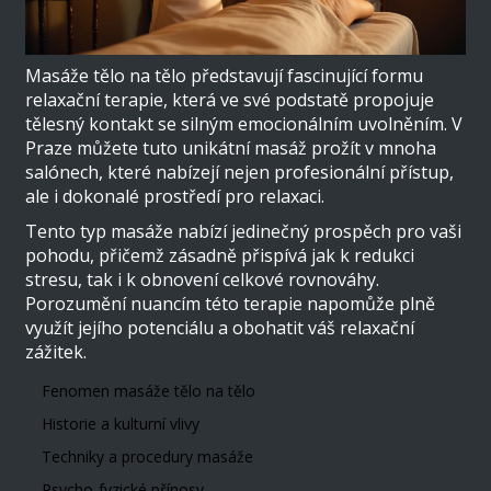
Masáže tělo na tělo představují fascinující formu
relaxační terapie, která ve své podstatě propojuje
tělesný kontakt se silným emocionálním uvolněním. V
Praze můžete tuto unikátní masáž prožít v mnoha
salónech, které nabízejí nejen profesionální přístup,
ale i dokonalé prostředí pro relaxaci.
Tento typ masáže nabízí jedinečný prospěch pro vaši
pohodu, přičemž zásadně přispívá jak k redukci
stresu, tak i k obnovení celkové rovnováhy.
Porozumění nuancím této terapie napomůže plně
využít jejího potenciálu a obohatit váš relaxační
zážitek.
Fenomen masáže tělo na tělo
Historie a kulturní vlivy
Techniky a procedury masáže
Psycho-fyzické přínosy