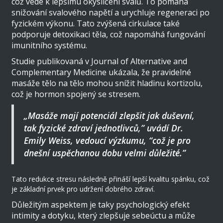
což vede k lepšímu okysličení svalů. To pomáhá
snižování svalového napětí a urychluje regeneraci po
fyzickém výkonu. Tato zvýšená cirkulace také
podporuje detoxikaci těla, což napomáhá fungování
imunitního systému.
Studie publikovaná v Journal of Alternative and
Complementary Medicine ukázala, že pravidelné
masáže tělo na tělo mohou snížit hladinu kortizolu,
což je hormon spojený se stresem.
„Masáže mají potenciál zlepšit jak duševní,
tak fyzické zdraví jednotlivců,” uvádí Dr.
Emily Weiss, vedoucí výzkumu, “což je pro
dnešní uspěchanou dobu velmi důležité.”
Tato redukce stresu následně přináší lepší kvalitu spánku, což
je základní prvek pro udržení dobrého zdraví.
Důležitým aspektem je taky psychologický efekt
intimity a dotyku, který zlepšuje sebeúctu a může