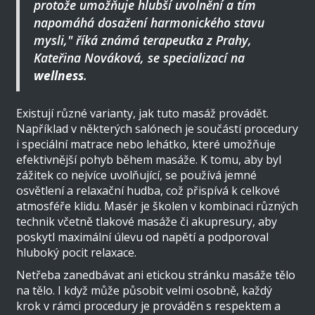
protože umožňuje hlubší uvolnění a tím
napomáhá dosažení harmonického stavu
mysli," říká známá terapeutka z Prahy,
Kateřina Nováková, se specializací na
wellness
.
Existují různé varianty, jak tuto masáž provádět.
Například v některých salónech je součástí procedury
i speciální matrace nebo lehátko, které umožňuje
efektivnější pohyb během masáže. K tomu, aby byl
zážitek co nejvíce uvolňující, se používá jemné
osvětlení a relaxační hudba, což přispívá k celkové
atmosféře klidu. Masér je školen v kombinaci různých
technik včetně tlakové masáže či akupresury, aby
poskytl maximální úlevu od napětí a podporoval
hluboký pocit relaxace.
Netřeba zanedbávat ani etickou stránku masáže tělo
na tělo. I když může působit velmi osobně, každý
krok v rámci procedury je prováděn s respektem a