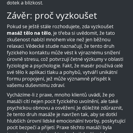
dotek a blízkost.
Závěr: proč vyzkoušet
Pokud se ještě stále rozhodujete, zda vyzkoušet
masáž tělo na tělo
, je třeba si uvědomit, že tato
zkušenost nabízí mnohem více než jen běžnou
relaxaci. Vědecké studie naznačují, že tento druh
fyzického kontaktu může vést k výraznému snížení
úrovně stresu, což potvrzují četné výzkumy v oblasti
fyziologie a psychologie. Fakt, že masér používá celé
své tělo k aplikaci tlaku a pohybů, vytváří unikátní
formu propojení, jež může významně přispět k
vašemu duševnímu zdraví.
Vycházíme-li z praxe, mnoho klientů uvádí, že po
masáži cítí nejen pocit fyzického uvolnění, ale také
psychickou obnovu a osvěžení. Je důležité zdůraznit,
že tento druh masáže je navržen tak, aby se dotkl
hlubších úrovní lidské emocionální tvorby, poskytující
pocit bezpečí a přijetí. Praxe těchto masáží byla