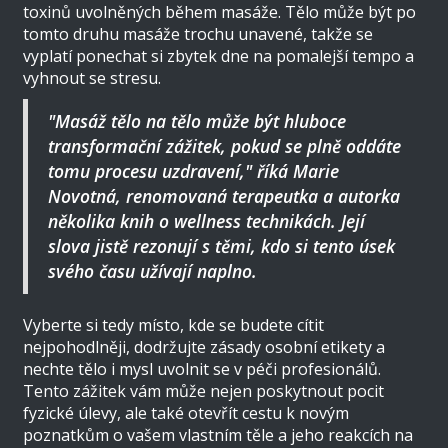
toxinů uvolněných během masáže. Tělo může být po
tomto druhu masáže trochu unavené, takže se
vyplatí ponechat si zbytek dne na pomalejší tempo a
vyhnout se stresu.
"Masáž tělo na tělo může být hluboce
transformační zážitek, pokud se plně oddáte
tomu procesu uzdravení," říká Marie
Novotná, renomovaná terapeutka a autorka
několika knih o wellness technikách. Její
slova jistě rezonují s těmi, kdo si tento úsek
svého času užívají naplno.
Vyberte si tedy místo, kde se budete cítit
nejpohodlněji, dodržujte zásady osobní etikety a
nechte tělo i mysl uvolnit se v péči profesionálů.
Tento zážitek vám může nejen poskytnout pocit
fyzické úlevy, ale také otevřít cestu k novým
poznatkům o vašem vlastním těle a jeho reakcích na