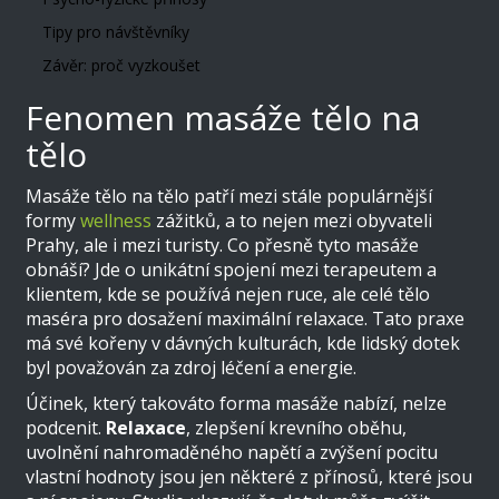
Tipy pro návštěvníky
Závěr: proč vyzkoušet
Fenomen masáže tělo na
tělo
Masáže tělo na tělo patří mezi stále populárnější
formy
wellness
zážitků, a to nejen mezi obyvateli
Prahy, ale i mezi turisty. Co přesně tyto masáže
obnáší? Jde o unikátní spojení mezi terapeutem a
klientem, kde se používá nejen ruce, ale celé tělo
maséra pro dosažení maximální relaxace. Tato praxe
má své kořeny v dávných kulturách, kde lidský dotek
byl považován za zdroj léčení a energie.
Účinek, který takováto forma masáže nabízí, nelze
podcenit.
Relaxace
, zlepšení krevního oběhu,
uvolnění nahromaděného napětí a zvýšení pocitu
vlastní hodnoty jsou jen některé z přínosů, které jsou