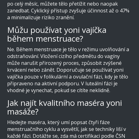
po celý měsíc, můžete tělo přetížit nebo naopak
zanedbat. Cyklický přístup zvyšuje účinnost až o 47%
a minimalizuje riziko zranění.
Můžu používat yoni vajíčka
během menstruace?
Ne. Během menstruace je tělo v režimu uvolňování a
odstraňování. Vložení cizího předmětu do vagíny
může narušit přirozený proces, způsobit zvýšené
krvácení nebo zánět. Doporučuje se používat yoni
vajíčka pouze v folikulární a ovulační fázi, kdy je tělo
připraveno na aktivní podporu. V luteální fázi je
vhodné je vynechat, pokud se cítíte neklidně.
Jak najít kvalitního maséra yoni
masáže?
Hledejte maséra, který umí popsat čtyři fáze
menstruačního cyklu a vysvětlí, jak se techniky liší v
každé fázi. Dotážte se, zda má certifikaci podle ČSN