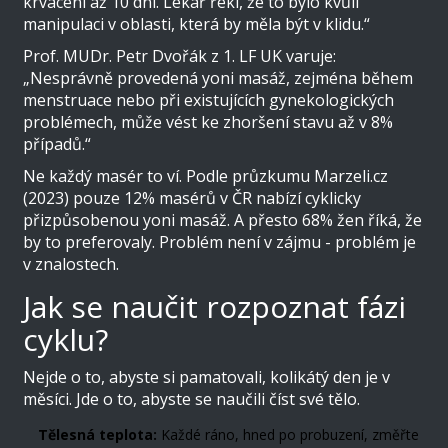
krvácení až 10 dní. Lékař řekl, že to bylo kvůli
manipulaci v oblasti, která by měla být v klidu.“
Prof. MUDr. Petr Dvořák z 1. LF UK varuje:
„Nesprávně provedená yoni masáž, zejména během
menstruace nebo při existujících gynekologických
problémech, může vést ke zhoršení stavu až v 8%
případů.“
Ne každý masér to ví. Podle průzkumu Marzeli.cz
(2023) pouze 12% masérů v ČR nabízí cyklicky
přizpůsobenou yoni masáž. A přesto 68% žen říká, že
by to preferovaly. Problém není v zájmu - problém je
v znalostech.
Jak se naučit rozpoznat fázi
cyklu?
Nejde o to, abyste si pamatovali, kolikátý den je v
měsíci. Jde o to, abyste se naučili číst své tělo.
Tělesná teplota:
Každé ráno, hned po probuzení, změřte