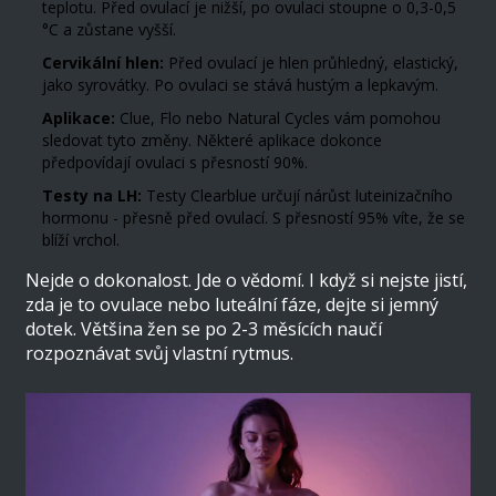
teplotu. Před ovulací je nižší, po ovulaci stoupne o 0,3-0,5
°C a zůstane vyšší.
Cervikální hlen:
Před ovulací je hlen průhledný, elastický,
jako syrovátky. Po ovulaci se stává hustým a lepkavým.
Aplikace:
Clue, Flo nebo Natural Cycles vám pomohou
sledovat tyto změny. Některé aplikace dokonce
předpovídají ovulaci s přesností 90%.
Testy na LH:
Testy Clearblue určují nárůst luteinizačního
hormonu - přesně před ovulací. S přesností 95% víte, že se
blíží vrchol.
Nejde o dokonalost. Jde o vědomí. I když si nejste jistí,
zda je to ovulace nebo luteální fáze, dejte si jemný
dotek. Většina žen se po 2-3 měsících naučí
rozpoznávat svůj vlastní rytmus.