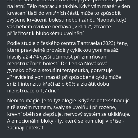
na letní. Tělo nepracuje takhle. Když vám masér v den
krvácení tlačí do vnitřních částí, může to způsobit
zvýšené krvácení, bolesti nebo i zánět. Naopak když
vás během ovulace nechává „v klidu“, ztrácíte
příležitost k hlubokému uvolnění.
Podle studie z českého centra Tantraela (2023) ženy,
které pravidelně prováděly cyklickou yoni masáž,
hlásily až 47% vyšší účinnost při zmírňování
menstruačních bolestí. Dr. Lenka Nováková,
gynekoložka a sexuální terapeutka, potvrzuje:
„Pravidelná yoni masáž přizpůsobená cyklu může
snížit intenzitu křečí až o 60% a zkrátit dobu
menstruace o 1,7 dne.“
Není to magie. Je to fyziologie. Když se dotek shoduje
s tělesným rytmem, svaly se uvolňují přirozeně,
krevní oběh se zlepšuje, nervový systém se uklidňuje.
A emocionální bloky - ty, které se kumulují v břiše -
začínají odtékat.