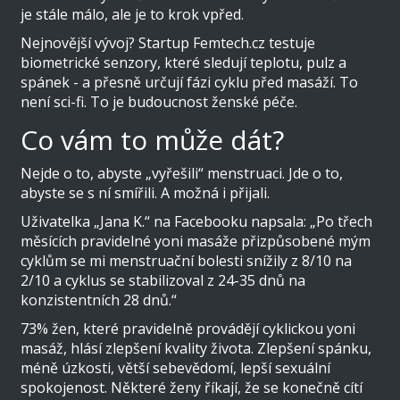
je stále málo, ale je to krok vpřed.
Nejnovější vývoj? Startup Femtech.cz testuje
biometrické senzory, které sledují teplotu, pulz a
spánek - a přesně určují fázi cyklu před masáží. To
není sci-fi. To je budoucnost ženské péče.
Co vám to může dát?
Nejde o to, abyste „vyřešili“ menstruaci. Jde o to,
abyste se s ní smířili. A možná i přijali.
Uživatelka „Jana K.“ na Facebooku napsala: „Po třech
měsících pravidelné yoni masáže přizpůsobené mým
cyklům se mi menstruační bolesti snížily z 8/10 na
2/10 a cyklus se stabilizoval z 24-35 dnů na
konzistentních 28 dnů.“
73% žen, které pravidelně provádějí cyklickou yoni
masáž, hlásí zlepšení kvality života. Zlepšení spánku,
méně úzkosti, větší sebevědomí, lepší sexuální
spokojenost. Některé ženy říkají, že se konečně cítí