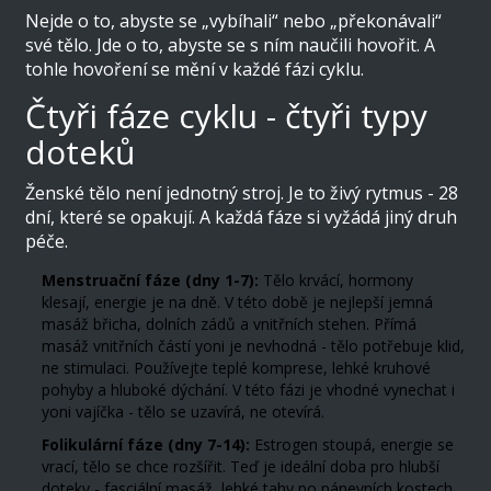
Nejde o to, abyste se „vybíhali“ nebo „překonávali“
své tělo. Jde o to, abyste se s ním naučili hovořit. A
tohle hovoření se mění v každé fázi cyklu.
Čtyři fáze cyklu - čtyři typy
doteků
Ženské tělo není jednotný stroj. Je to živý rytmus - 28
dní, které se opakují. A každá fáze si vyžádá jiný druh
péče.
Menstruační fáze (dny 1-7):
Tělo krvácí, hormony
klesají, energie je na dně. V této době je nejlepší jemná
masáž břicha, dolních zádů a vnitřních stehen. Přímá
masáž vnitřních částí yoni je nevhodná - tělo potřebuje klid,
ne stimulaci. Používejte teplé komprese, lehké kruhové
pohyby a hluboké dýchání. V této fázi je vhodné vynechat i
yoni vajíčka - tělo se uzavírá, ne otevírá.
Folikulární fáze (dny 7-14):
Estrogen stoupá, energie se
vrací, tělo se chce rozšířit. Teď je ideální doba pro hlubší
doteky - fasciální masáž, lehké tahy po pánevních kostech,