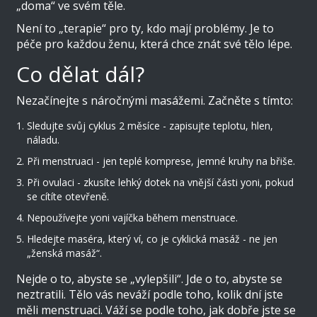
„doma“ ve svém těle.
Není to „terapie“ pro ty, kdo mají problémy. Je to
péče pro každou ženu, která chce znát své tělo lépe.
Co dělat dál?
Nezačínejte s náročnými masážemi. Začněte s tímto:
Sledujte svůj cyklus 2 měsíce - zapisujte teplotu, hlen,
náladu.
Při menstruaci - jen teplé komprese, jemné kruhy na břiše.
Při ovulaci - zkusíte lehký dotek na vnější části yoni, pokud
se cítíte otevřeně.
Nepoužívejte yoni vajíčka během menstruace.
Hledejte maséra, který ví, co je cyklická masáž - ne jen
„ženská masáž“.
Nejde o to, abyste se „vylepšili“. Jde o to, abyste se
neztratili. Tělo vás neváží podle toho, kolik dní jste
měli menstruaci. Váží se podle toho, jak dobře jste se