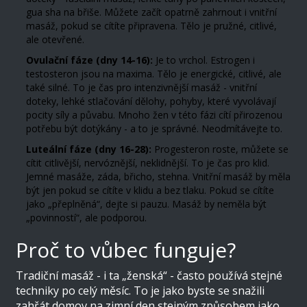
gua sha na břiše. Můžete začít opatrně zahrnout i vnitřní
masáž, pokud se cítíte připravena. Tělo je pružné, citlivé,
ale otevřené.
Ovulační fáze (dny 14-16):
Je to vrchol. Estrogen i
testosteron jsou na maxima. Tělo je energické, citlivé, ale
také silné. To je čas pro intenzivnější masáž - vnitřní
doteky, lehké stlačování dělohy, pohyby, které vyvolávají
pocity síly a půvabu. Mnoho žen v této fázi cítí přirozenou
potřebu být dotýkány - a to je správné. Neodmítávejte to.
Luteální fáze (dny 16-28):
Progesteron roste, můžete se
cítit citlivější, nervóznější, neklidnější. To je čas pro klid.
Jemné masáže, záda, břicho, stehna. Vnitřní masáž by měla
být jen pokud se cítíte v klidu a bez tlaku. Pokud se cítíte
jako „přeplněná“, dejte si pauzu. Masáž by neměla být
„povinností“, ale podporou.
Proč to vůbec funguje?
Tradiční masáž - i ta „ženská“ - často používá stejné
techniky po celý měsíc. To je jako byste se snažili
zahřát domov na zimní den stejným způsobem jako