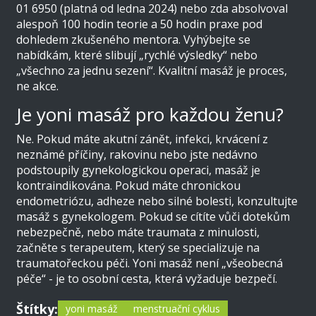
01 6950 (platná od ledna 2024) nebo zda absolvoval
alespoň 100 hodin teorie a 50 hodin praxe pod
dohledem zkušeného mentora. Vyhýbejte se
nabídkám, které slibují „rychlé výsledky“ nebo
„všechno za jednu sezení“. Kvalitní masáž je proces,
ne akce.
Je yoni masáž pro každou ženu?
Ne. Pokud máte akutní zánět, infekci, krvácení z
neznámé příčiny, rakovinu nebo jste nedávno
podstoupily gynekologickou operaci, masáž je
kontraindikována. Pokud máte chronickou
endometriózu, adheze nebo silné bolesti, konzultujte
masáž s gynekologem. Pokud se cítíte vůči dotekům
nebezpečně, nebo máte traumata z minulosti,
začněte s terapeutem, který se specializuje na
traumatořeckou péči. Yoni masáž není „všeobecná
péče“ - je to osobní cesta, která vyžaduje bezpečí.
Štítky:
yoni masáž
menstruační cyklus