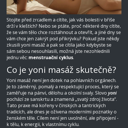
Stojíte před zrcadlem a cítíte, jak vás bolesti v břiše
drží v kleštích? Nebo se ptáte, proč některé dny cítíte,
že se vám tělo chce roztáhnout a otevřít, a jiné dny se
vám chce jen zakrýt pod přikrývku? Pokud jste někdy
zkusili yoni masáž a pak se cítila jako kdybyste se
sám sebou nesouhlasili, možná jste nezohlednili
jednu věc:
menstruační cyklus
.
Co je yoni masáž skutečně?
Yoni masáž není jen dotek na pohlavních orgánech.
Je to záměrný, pomalý a respektující proces, který se
zaměřuje na pánvi, dělohu a okolní svaly. Slovo
yoni
pochází ze sanskrtu a znamená „svatý zdroj života“.
Tato praxe má kořeny v čínských a tantrických
tradicích, ale dnes je oživena moderními poznatky o
ženském těle. Cílem není jen uvolnění, ale připojení -
k tělu, k energii, k vlastnímu cyklu.