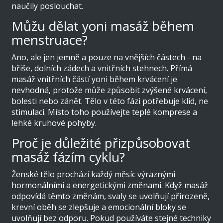
naučily poslouchat.
Můžu dělat yoni masáž během
menstruace?
Ano, ale jen jemně a pouze na vnějších částech - na
břiše, dolních zádech a vnitřních stehnech. Přímá
masáž vnitřních částí yoni během krvácení je
nevhodná, protože může způsobit zvýšené krvácení,
bolesti nebo zánět. Tělo v této fázi potřebuje klid, ne
stimulaci. Místo toho používejte teplé komprese a
lehké kruhové pohyby.
Proč je důležité přizpůsobovat
masáž fázím cyklu?
Ženské tělo prochází každý měsíc výraznými
hormonálními a energetickými změnami. Když masáž
odpovídá těmto změnám, svaly se uvolňují přirozeně,
krevní oběh se zlepšuje a emocionální bloky se
uvolňují bez odporu. Pokud používáte stejné techniky