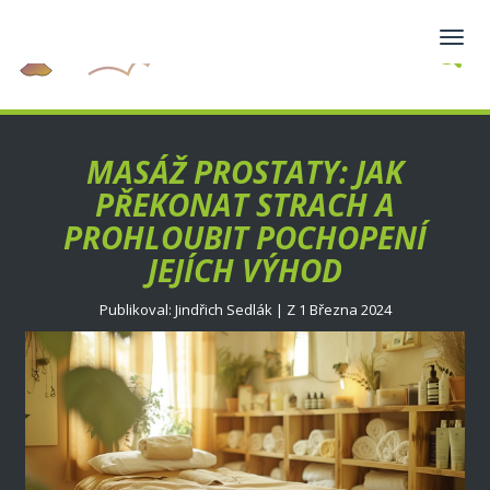
Zobra
navig
MASÁŽ PROSTATY: JAK
PŘEKONAT STRACH A
PROHLOUBIT POCHOPENÍ
JEJÍCH VÝHOD
Publikoval: Jindřich Sedlák | Z 1 Března 2024