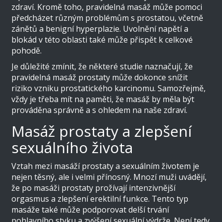
zdraví. Kromě toho, pravidelná masáž může pomoci
předcházet různým problémům s prostatou, včetně
zánětů a benigní hyperplazie. Uvolnění napětí a
blokád v této oblasti také může přispět k celkové
pohodě.
Je důležité zmínit, že některé studie naznačují, že
pravidelná masáž prostaty může dokonce snížit
riziko vzniku prostatického karcinomu. Samozřejmě,
vždy je třeba mít na paměti, že masáž by měla být
prováděna správně a s ohledem na naše zdraví.
Masáž prostaty a zlepšení
sexuálního života
Vztah mezi masáží prostaty a sexuálním životem je
nejen těsný, ale i velmi přínosný. Mnozí muži uvádějí,
že po masáži prostaty prožívají intenzivnější
orgasmus a zlepšení erektilní funkce. Tento typ
masáže také může podporovat delší trvání
pohlavního styku a zvýšení sexuální výdrže. Není tedy