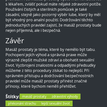
s lékařem, zvlášť pokud máte nějaké zdravotní potíže.
Používání čistých a sterilních pomůcek je také
zásadní, stejně jako pozorný výběr lube, který by měl
být vhodný pro analní použití. Dodržování těchto
jednoduchých pravidel zajistí, že masáž prostaty bude
nejen příjemná, ale i bezpečná.
Závěr
Masáž prostaty je téma, které by nemělo být tabu.
Pochopení jejích výhod a správná praxe může
výrazně zlepšit mužské zdraví a obohatit sexuální
život. Vyzbrojeni znalostmi a odpadlými předsudky
můžeme z této procedury získat to nejlepší. Při
správném přístupu a dodržování bezpečnostních
pravidel může masáž prostaty přinést značné
přínosy, které bychom neměli přehlížet.
Štítky:
masáž prostaty
zdravotní výhody
překonání strachu
lepší sexuální život