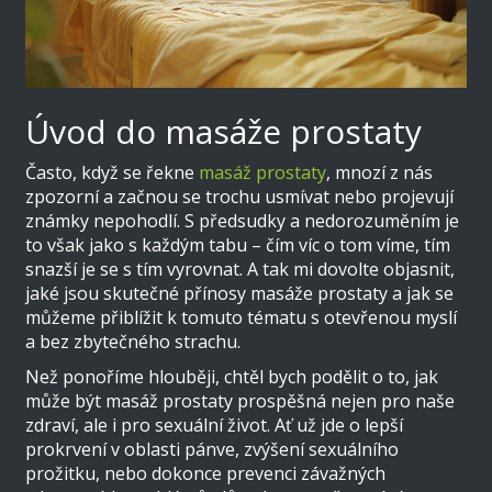
Úvod do masáže prostaty
Často, když se řekne
masáž prostaty
, mnozí z nás
zpozorní a začnou se trochu usmívat nebo projevují
známky nepohodlí. S předsudky a nedorozuměním je
to však jako s každým tabu – čím víc o tom víme, tím
snazší je se s tím vyrovnat. A tak mi dovolte objasnit,
jaké jsou skutečné přínosy masáže prostaty a jak se
můžeme přiblížit k tomuto tématu s otevřenou myslí
a bez zbytečného strachu.
Než ponoříme hlouběji, chtěl bych podělit o to, jak
může být masáž prostaty prospěšná nejen pro naše
zdraví, ale i pro sexuální život. Ať už jde o lepší
prokrvení v oblasti pánve, zvýšení sexuálního
prožitku, nebo dokonce prevenci závažných