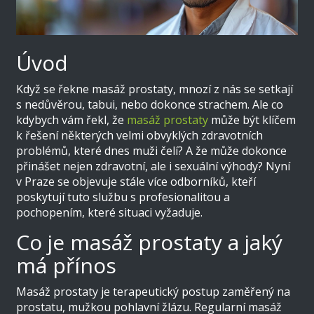
Úvod
Když se řekne masáž prostaty, mnozí z nás se setkají
s nedůvěrou, tabui, nebo dokonce strachem. Ale co
kdybych vám řekl, že
masáž prostaty
může být klíčem
k řešení některých velmi obvyklých zdravotních
problémů, které dnes muži čelí? A že může dokonce
přinášet nejen zdravotní, ale i sexuální výhody? Nyní
v Praze se objevuje stále více odborníků, kteří
poskytují tuto službu s profesionalitou a
pochopením, které situaci vyžaduje.
Co je masáž prostaty a jaký
má přínos
Masáž prostaty je terapeutický postup zaměřený na
prostatu, mužkou pohlavní žlázu. Regularní masáž