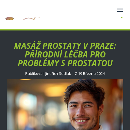
Zobra
navig
MASÁŽ PROSTATY V PRAZE:
PŘÍRODNÍ LÉČBA PRO
PROBLÉMY S PROSTATOU
Publikoval: Jindřich Sedlák | Z 19 Března 2024