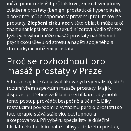
může pomoci zlepšit průtok krve, zmírnit symptomy
zvětšené prostaty (benigní prostatická hyperplazie),
a dokonce může napomoci v prevenci proti rakovině
prostaty.
Zlepšení cirkulace
v této oblasti může také
znamenat lepší erekci a sexuální zdraví. Vedle těchto
fyzických výhod může masáž prostaty nabídnout i
psychickou úlevu od stresu a napětí spojeného s
chronickými potížemi prostaty.
Proč se rozhodnout pro
masáž prostaty v Praze
V Praze najdete řadu kvalifikovaných specialistů, kteří
rozumí všem aspektům masáže prostaty. Mají k
dispozici potřebné vzdělání a certifikace, aby mohli
tento postup provádět bezpečně a účinně. Díky
rostoucímu povědomí o významu péče o prostatu se
tato terapie stává stále více dostupnou a
akceptovanou. Při výběru specialisty je důležité
hledat někoho, kdo nabízí citlivý a diskrétní přístup,