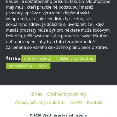
koupelí a dostatečného přísunu tekutin. Dlouhodobě
mají muži, kteří pravidelně podstupují masáž
prostaty, zprávy o výrazném zlepšení svých
symptomů, a to jak z hlediska fyzického, tak
sexuálního zdraví. Je důležité si uvědomit, že i když
masáž prostaty může být pro některé muže klíčovým
řešením, měli byste se stále poradit se svým lékařem
nebo urologem, aby byla tato terapie vhodně
začleněna do vašeho celkového plánu péče o zdraví.
Štítky:
masáž prostaty
problémy s prostatou
přírodní léčba
Praha
O nás
Obchodní podmínky
Zásady ochrany soukromí
GDPR
Kontakt
© 2026. Všechna práva vyhrazena.