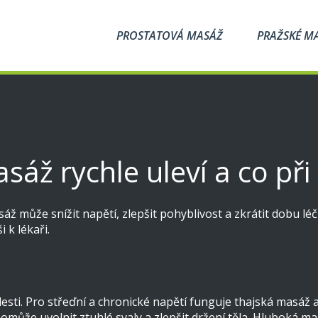
PROSTATOVÁ MASÁŽ
PRAŽSKÉ M
asáž rychle uleví a co př
sáž může snížit napětí, zlepšit pohyblivost a zkrátit dobu lé
i k lékaři.
sti. Pro střeďní a chronické napětí funguje thajská masáž a
může uvolnit ztuhlé svaly a zlepšit držení těla. Hluboká masá