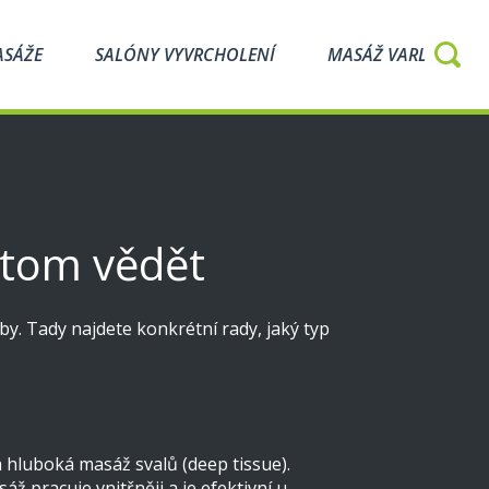
ASÁŽE
SALÓNY VYVRCHOLENÍ
MASÁŽ VARLAT
i tom vědět
čby. Tady najdete konkrétní rady, jaký typ
 hluboká masáž svalů (deep tissue).
ž pracuje vnitřněji a je efektivní u