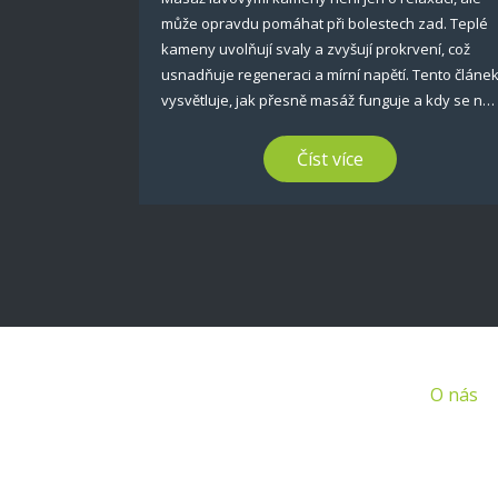
může opravdu pomáhat při bolestech zad. Teplé
kameny uvolňují svaly a zvyšují prokrvení, což
usnadňuje regeneraci a mírní napětí. Tento článe
vysvětluje, jak přesně masáž funguje a kdy se na
ni vyplatí zajít. Dozvíte se i konkrétní tipy, jak z
masáže vytěžit maximum a pro koho může být
Číst více
opravdu užitečná. A přidám pár překvapivých
faktů, které většina lidí o lávových kamenech
vůbec netuší.
O nás