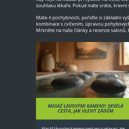
souhlasu lékaře. Pokud máte srdce, krevní 
Máte-li pochybnosti, pořiďte si základní vy
kombinace s cvičením, úpravou pohybových 
Mrkněte na naše články a recenze salonů, 
MASÁŽ LÁVOVÝMI KAMENY: SKVĚLÁ
CESTA, JAK ULEVIT ZÁDŮM
Masáž lávovými kameny není jen o relaxaci, ale