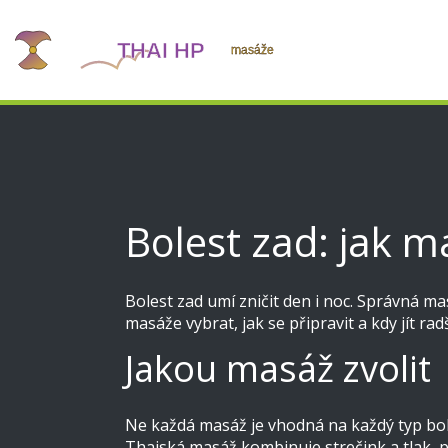
Bolest zad: jak m
Bolest zad umí zničit den i noc. Správná ma
masáže vybrat, jak se připravit a kdy jít radš
Jakou masáž zvolit
Ne každá masáž je vhodná na každý typ bole
Thajská masáž kombinuje strečink a tlak, po