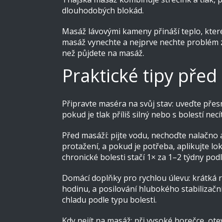
dlouhodobých blokád.
Masáž lávovými kameny přináší teplo, které
masáž vynechte a nejprve nechte problém zho
než půjdete na masáž.
Praktické tipy před
Připravte maséra na svůj stav: uveďte přes
pokud je tlak příliš silný nebo s bolestí nec
Před masáží: pijte vodu, nechoďte nalačno 
protažení, a pokud je potřeba, aplikujte lo
chronické bolesti stačí 1× za 1–2 týdny podl
Domácí doplňky pro rychlou úlevu: krátká 
hodinu, a posilování hlubokého stabilizačn
chladu podle typu bolesti.
Kdy nejít na masáž: při vysoké horečce, ot