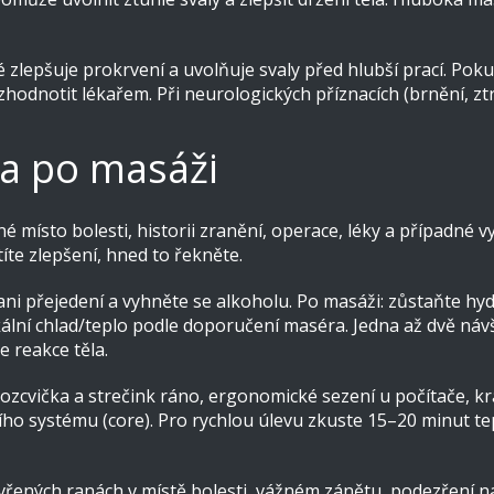
 zlepšuje prokrvení a uvolňuje svaly před hlubší prací. Pok
dnotit lékařem. Při neurologických příznacích (brnění, ztrát
 a po masáži
né místo bolesti, historii zranění, operace, léky a případn
ítíte zlepšení, hned to řekněte.
ani přejedení a vyhněte se alkoholu. Po masáži: zůstaňte hyd
kální chlad/teplo podle doporučení maséra. Jedna až dvě náv
e reakce těla.
rozcvička a strečink ráno, ergonomické sezení u počítače, 
ího systému (core). Pro rychlou úlevu zkuste 15–20 minut tep
evřených ranách v místě bolesti, vážném zánětu, podezření 