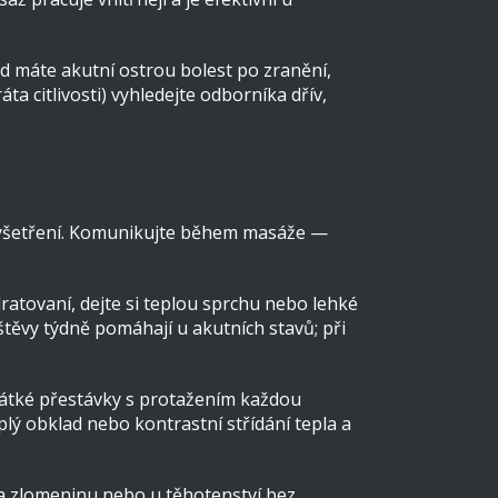
ud máte akutní ostrou bolest po zranění,
a citlivosti) vyhledejte odborníka dřív,
é vyšetření. Komunikujte během masáže —
ratovaní, dejte si teplou sprchu nebo lehké
štěvy týdně pomáhají u akutních stavů; při
krátké přestávky s protažením každou
lý obklad nebo kontrastní střídání tepla a
na zlomeninu nebo u těhotenství bez