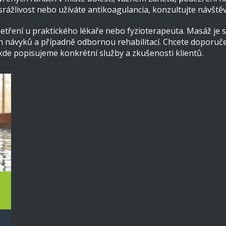
srážlivost nebo užíváte antikoagulancia, konzultujte návště
šetření u praktického lékaře nebo fyzioterapeuta. Masáž je si
návyků a případně odbornou rehabilitací. Chcete doporučení
kde popisujeme konkrétní služby a zkušenosti klientů.