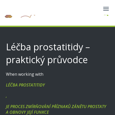
Zobra
navig
Léčba prostatitidy –
praktický průvodce
When working with
LÉČBA PROSTATITIDY
,
JE PROCES ZMÍRŇOVÁNÍ PŘÍZNAKŮ ZÁNĚTU PROSTATY
A OBNOVY JEJÍ FUNKCE