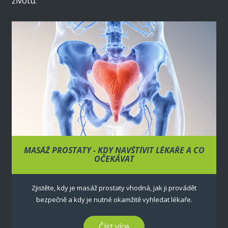
životu.
MASÁŽ PROSTATY - KDY NAVŠTÍVIT LÉKAŘE A CO
OČEKÁVAT
Zjistěte, kdy je masáž prostaty vhodná, jak ji provádět
bezpečně a kdy je nutné okamžitě vyhledat lékaře.
Číst více